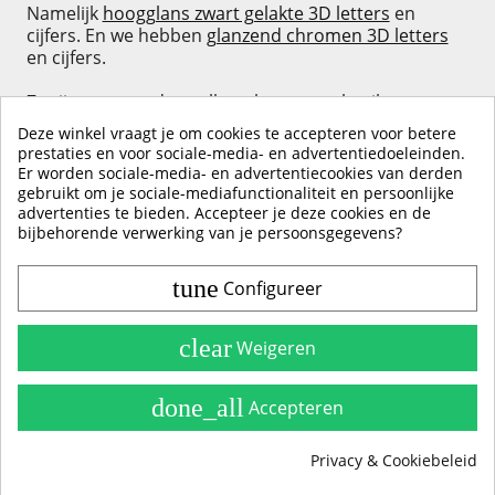
Namelijk
hoogglans zwart gelakte 3D letters
en
cijfers. En we hebben
glanzend chromen 3D letters
en cijfers.
Ze zijn gewoon door elkaar heen te gebruiken, want
ze hebben allemaal hetzelfde lettertypen en allemaal
Deze winkel vraagt je om cookies te accepteren voor betere
dezelfde maten.
prestaties en voor sociale-media- en advertentiedoeleinden.
Alleen de kleur en afwerking is anders om juist die
Er worden sociale-media- en advertentiecookies van derden
andere look te creëren.
gebruikt om je sociale-mediafunctionaliteit en persoonlijke
advertenties te bieden. Accepteer je deze cookies en de
bijbehorende verwerking van je persoonsgegevens?
tune
Configureer
Contact & Account
Belangrijke Info
clear
Weigeren
Handleidingen
done_all
Accepteren
Alle Stickerkleuren
Privacy & Cookiebeleid
Producten
group_work
Cookie toestemming