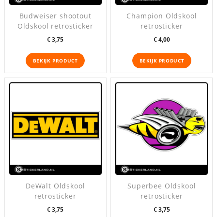
Budweiser shootout
Champion Oldskool
Oldskool retrosticker
retrosticker
Prijs
Prijs
€ 3,75
€ 4,00
BEKIJK PRODUCT
BEKIJK PRODUCT
DeWalt Oldskool
Superbee Oldskool
retrosticker
retrosticker
Prijs
Prijs
€ 3,75
€ 3,75