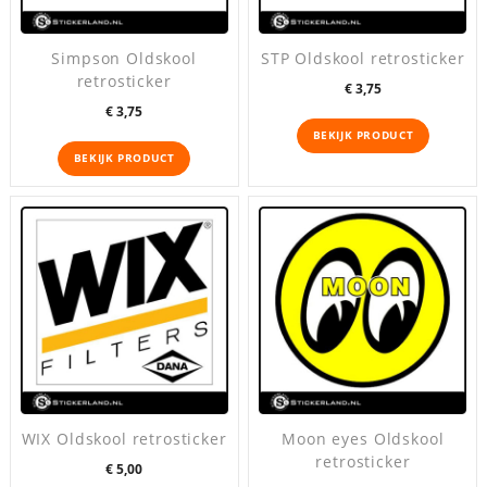
Simpson Oldskool
STP Oldskool retrosticker
retrosticker
Prijs
€ 3,75
Prijs
€ 3,75
BEKIJK PRODUCT
BEKIJK PRODUCT
WIX Oldskool retrosticker
Moon eyes Oldskool
retrosticker
Prijs
€ 5,00