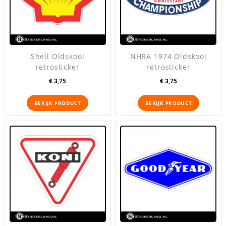
Shell Oldskool
NHRA 1974 Oldskool
retrosticker
retrosticker
Prijs
Prijs
€ 3,75
€ 3,75
BEKIJK PRODUCT
BEKIJK PRODUCT