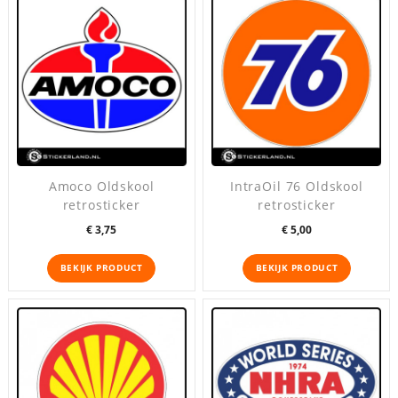
Amoco Oldskool
IntraOil 76 Oldskool
retrosticker
retrosticker
Prijs
Prijs
€ 3,75
€ 5,00
BEKIJK PRODUCT
BEKIJK PRODUCT