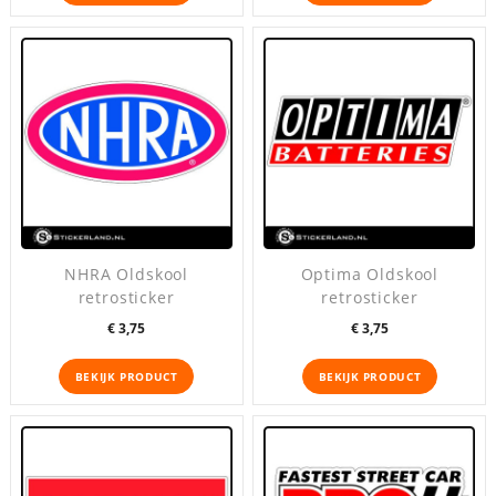
NHRA Oldskool
Optima Oldskool
retrosticker
retrosticker
Prijs
Prijs
€ 3,75
€ 3,75
BEKIJK PRODUCT
BEKIJK PRODUCT