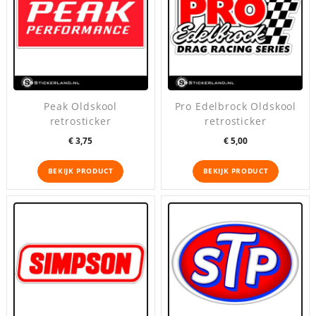
Peak Oldskool
Pro Edelbrock Oldskool
retrosticker
retrosticker
Prijs
Prijs
€ 3,75
€ 5,00
BEKIJK PRODUCT
BEKIJK PRODUCT