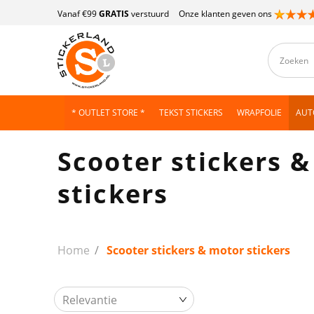
Vanaf €99
GRATIS
verstuurd
Onze klanten geven ons
* OUTLET STORE *
TEKST STICKERS
WRAPFOLIE
AUT
Scooter stickers 
stickers
Home
Scooter stickers & motor stickers
Relevantie