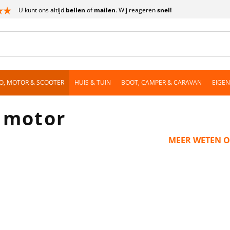
U kunt ons altijd
bellen
of
mailen
. Wij reageren
snel!
O, MOTOR & SCOOTER
HUIS & TUIN
BOOT, CAMPER & CARAVAN
EIGE
& motor
MEER WETEN O