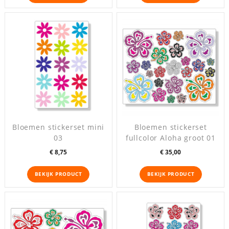
Bloemen stickerset mini
Bloemen stickerset
03
fullcolor Aloha groot 01
Prijs
Prijs
€ 8,75
€ 35,00
BEKIJK PRODUCT
BEKIJK PRODUCT