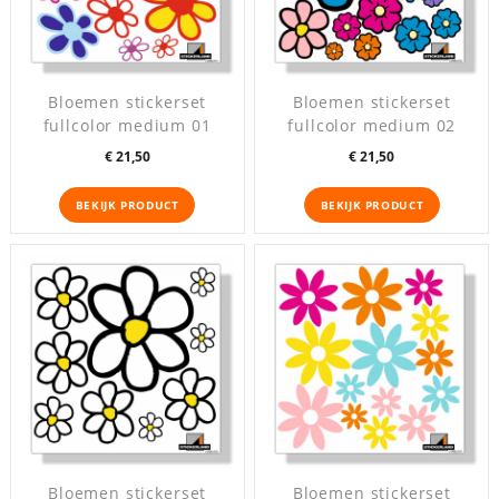
Bloemen stickerset
Bloemen stickerset
fullcolor medium 01
fullcolor medium 02
Prijs
Prijs
€ 21,50
€ 21,50
BEKIJK PRODUCT
BEKIJK PRODUCT
Bloemen stickerset
Bloemen stickerset