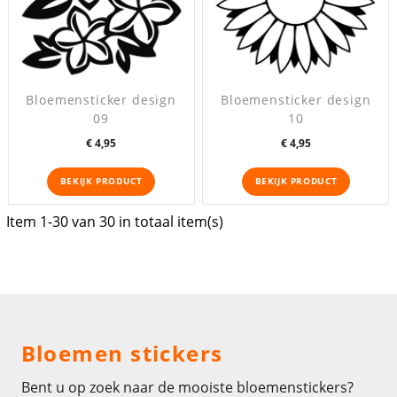
Bloemensticker design
Bloemensticker design
09
10
Prijs
Prijs
€ 4,95
€ 4,95
BEKIJK PRODUCT
BEKIJK PRODUCT
Item 1-30 van 30 in totaal item(s)
Bloemen stickers
Bent u op zoek naar de mooiste bloemenstickers?