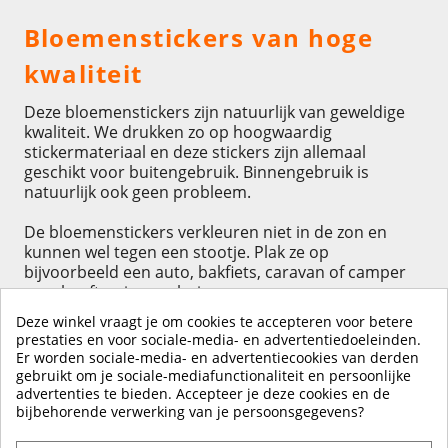
Bloemenstickers van hoge
kwaliteit
Deze bloemenstickers zijn natuurlijk van geweldige
kwaliteit. We drukken zo op hoogwaardig
stickermateriaal en deze stickers zijn allemaal
geschikt voor buitengebruik. Binnengebruik is
natuurlijk ook geen probleem.
De bloemenstickers verkleuren niet in de zon en
kunnen wel tegen een stootje. Plak ze op
bijvoorbeeld een auto, bakfiets, caravan of camper
en u heeft er jaren plezier van.
Plakt u ze ergens binnen, bijvoorbeeld op een kast,
Deze winkel vraagt je om cookies te accepteren voor betere
raam, deur of bed? Ook dan gaan ze uiteraard
prestaties en voor sociale-media- en advertentiedoeleinden.
jarenlang mee. U zult er lang veel plezier van
Er worden sociale-media- en advertentiecookies van derden
beleven.
gebruikt om je sociale-mediafunctionaliteit en persoonlijke
advertenties te bieden. Accepteer je deze cookies en de
bijbehorende verwerking van je persoonsgegevens?