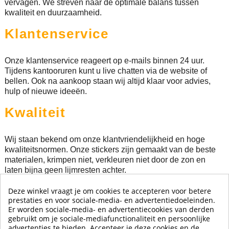
vervagen. We streven naar de optimale balans tussen
kwaliteit en duurzaamheid.
Klantenservice
Onze klantenservice reageert op e-mails binnen 24 uur.
Tijdens kantooruren kunt u live chatten via de website of
bellen. Ook na aankoop staan wij altijd klaar voor advies,
hulp of nieuwe ideeën.
Kwaliteit
Wij staan bekend om onze klantvriendelijkheid en hoge
kwaliteitsnormen. Onze stickers zijn gemaakt van de beste
materialen, krimpen niet, verkleuren niet door de zon en
laten bijna geen lijmresten achter.
Deze winkel vraagt je om cookies te accepteren voor betere
Meer weten over onze geschiedenis?
prestaties en voor sociale-media- en advertentiedoeleinden.
Lees hier verder!
Er worden sociale-media- en advertentiecookies van derden
gebruikt om je sociale-mediafunctionaliteit en persoonlijke
advertenties te bieden. Accepteer je deze cookies en de