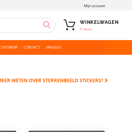
Mijn account
WINKELWAGEN
ZOEKEN
0
items
N ONTWERP
CONTACT
VRAGEN?
MEER WETEN OVER STERRENBEELD STICKERS?