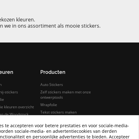
gekozen kleuren.
n we in ons assortiment als mooie stickers.
leuren
Producten
n
Auto Stickers
ij-stickers
Zelf stickers maken met onze
ontwerptools
lie
Wrapfolie
e kleuren overzicht
Tekst stickers maken
van de Woodstock
s
Keuken wrappen
es te accepteren voor betere prestaties en voor sociale-media-
rfolie
Tegelstickers
worden sociale-media- en advertentiecookies van derden
lie samples bestellen
Auto wrappen
nctionaliteit en persoonlijke advertenties te bieden. Accepteer