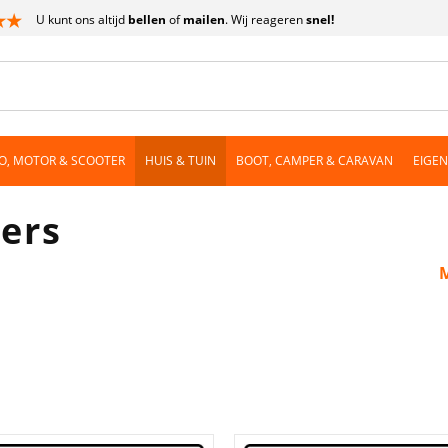
U kunt ons altijd
bellen
of
mailen
. Wij reageren
snel!
O, MOTOR & SCOOTER
HUIS & TUIN
BOOT, CAMPER & CARAVAN
EIGE
kers