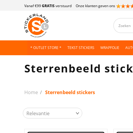
Vanaf €99
GRATIS
verstuurd
Onze klanten geven ons
* OUTLET STORE *
TEKST STICKERS
WRAPFOLIE
AUT
Sterrenbeeld stic
Home
Sterrenbeeld stickers
Relevantie