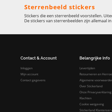
Sterrenbeeld stickers
Stickers die een sterrenbeeld voorstellen. Uit
De stickers van sterrenbeelden zijn allemaal i
Contact & Account
Belangrijke Info
Inloggen
Levertijden
Mijn account
Retourneren en Herroe
Contact gegevens
Algemene voorwaarde
Over Stickerland
Onze Privacyverklaring
Klachten
Cookie wetgeving
Stickerland Klantenserv