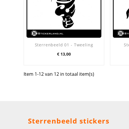
Sterrenbeeld 01 - Tweeling
St
Prijs
€ 13,00
Item 1-12 van 12 in totaal item(s)
Sterrenbeeld stickers