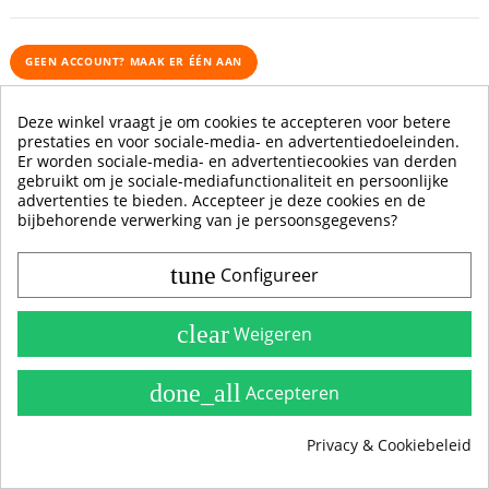
GEEN ACCOUNT? MAAK ER ÉÉN AAN
Deze winkel vraagt je om cookies te accepteren voor betere
prestaties en voor sociale-media- en advertentiedoeleinden.
Er worden sociale-media- en advertentiecookies van derden
gebruikt om je sociale-mediafunctionaliteit en persoonlijke
Contact & Account
advertenties te bieden. Accepteer je deze cookies en de
bijbehorende verwerking van je persoonsgegevens?
Belangrijke Info
tune
Configureer
Handleidingen
Alle Stickerkleuren
clear
Weigeren
Producten
done_all
Accepteren
Privacy & Cookiebeleid
group_work
Cookie toestemming