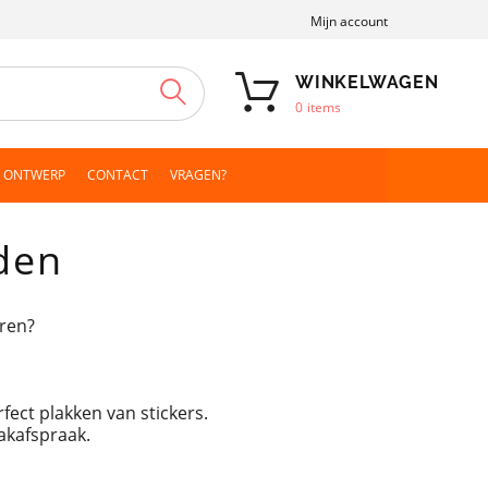
Mijn account
WINKELWAGEN
ZOEKEN
0
items
N ONTWERP
CONTACT
VRAGEN?
den
ren?
fect plakken van stickers.
akafspraak.