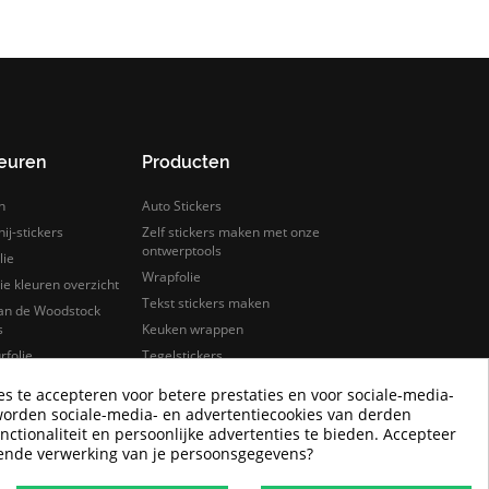
leuren
Producten
n
Auto Stickers
ij-stickers
Zelf stickers maken met onze
ontwerptools
lie
Wrapfolie
e kleuren overzicht
Tekst stickers maken
van de Woodstock
s
Keuken wrappen
rfolie
Tegelstickers
lie samples bestellen
Auto wrappen
es te accepteren voor betere prestaties en voor sociale-media-
Camper Logo Stickers
worden sociale-media- en advertentiecookies van derden
nctionaliteit en persoonlijke advertenties te bieden. Accepteer
Goedkope wrapfolie
rende verwerking van je persoonsgegevens?