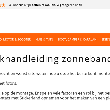
U kunt ons altijd
bellen
of
mailen
. Wij reageren
snel!
O, MOTOR & SCOOTER
HUIS & TUIN
BOOT, CAMPER & CARAVAN
EIGE
akhandleiding zonneban
ocht en wenst u te weten hoe u deze het beste kunt monte
et foto's.
 op de montage. Er spelen vele factoren een rol bij het per
ontact met Stickerland opnemen voor het maken van een pl