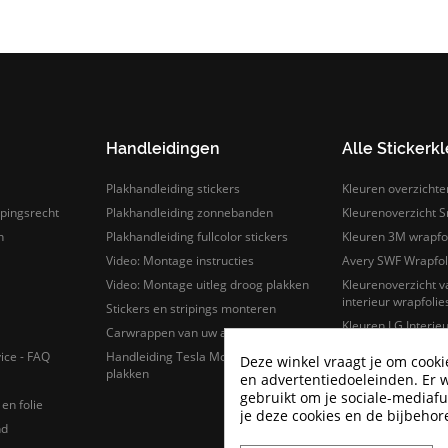
Handleidingen
Alle Stickerk
Plakhandleiding stickers
Kleuren overzichte
pingsrecht
Plakhandleiding zonnebanden
Kleurenoverzicht Sn
n
Plakhandleiding fullcolor stickers
Kleuren 3M wrapfo
Video: Montage instructies
Avery SWF Wrapfoli
Video: Montage uitleg droog plakken
Kleurenoverzicht 
interieur wrapfolie
Stickers en stripings monteren
Kleuren LG Interieu
Carwrappen van uw auto
Sticker- en wrapfo
ice - FAQ
Handleiding Tesla Model 3 logo stickers
Deze winkel vraagt je om cooki
plakken
en advertentiedoeleinden. Er 
gebruikt om je sociale-mediafu
en folie
je deze cookies en de bijbeho
nd