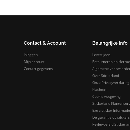
Contact & Account
Belangrijke Info
Inloggen
Levertijden
Mijn account
Retourneren en Herroe
Contact gegevens
Algemene voorwaarde
Over Stickerland
Onze Privacyverklaring
Klachten
Cookie wetgeving
Stickerland Klantenserv
Extra sticker informatie
De garantie op stickers 
Reviewbeleid Stickerla