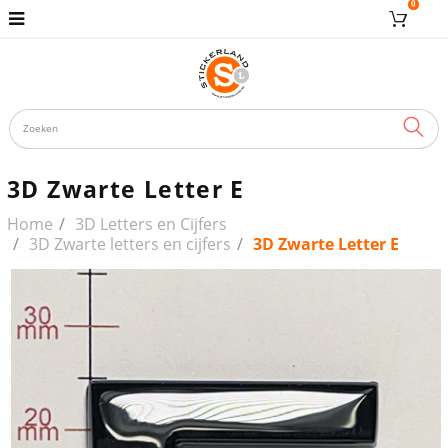
0
ZOE
3D Zwarte Letter E
Home
3D Letters en Cijfers
3D Zwarte letters en cijfers
3D Zwarte Letter E