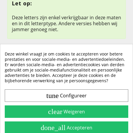
Let op:
Deze letters zijn enkel verkrijgbaar in deze maten
en in dit letterptype. Andere versies hebben wij
jammer genoeg niet.
Deze winkel vraagt je om cookies te accepteren voor betere
prestaties en voor sociale-media- en advertentiedoeleinden.
Er worden sociale-media- en advertentiecookies van derden
KLIK HIER OM EEN ​​RECENSIE ACHTER TE LATEN
gebruikt om je sociale-mediafunctionaliteit en persoonlijke
advertenties te bieden. Accepteer je deze cookies en de
bijbehorende verwerking van je persoonsgegevens?
tune
Configureer
Contact & Account
Belangrijke Info
clear
Weigeren
Handleidingen
done_all
Accepteren
Alle Stickerkleuren