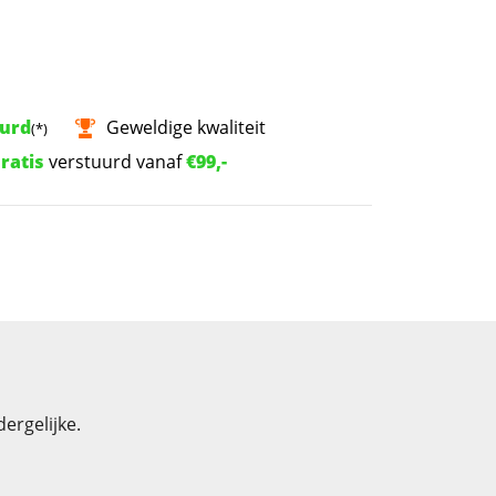
uurd
Geweldige kwaliteit
(*)
ratis
verstuurd vanaf
€99,-
ergelijke.