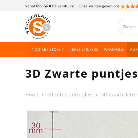
Vanaf €99
GRATIS
verstuurd
Onze klanten geven ons
* OUTLET STORE *
TEKST STICKERS
WRAPFOLIE
AUT
3D Zwarte puntje
Home
3D Letters en Cijfers
3D Zwarte letter