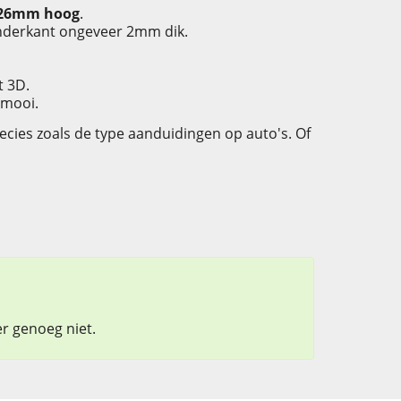
 26mm hoog
.
 onderkant ongeveer 2mm dik.
t 3D.
 mooi.
precies zoals de type aanduidingen op auto's. Of
er genoeg niet.