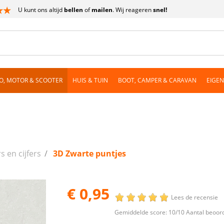
U kunt ons altijd
bellen
of
mailen
. Wij reageren
snel!
O, MOTOR & SCOOTER
HUIS & TUIN
BOOT, CAMPER & CARAVAN
EIGE
s
s en cijfers
3D Zwarte puntjes
€ 0,95
Lees de recensie
Gemiddelde score:
10
/10 Aantal beoor