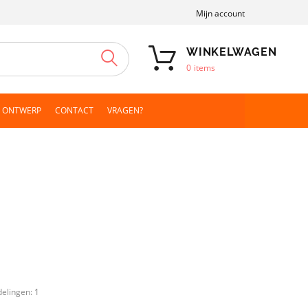
Mijn account
WINKELWAGEN
ZOEKEN
0
items
N ONTWERP
CONTACT
VRAGEN?
delingen:
1