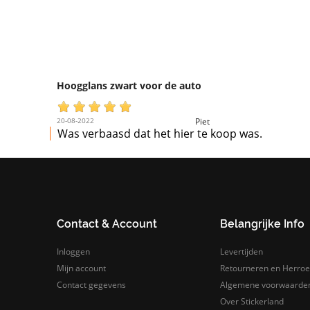
Hoogglans zwart voor de auto
20-08-2022
Piet
Was verbaasd dat het hier te koop was.
Contact & Account
Belangrijke Info
Inloggen
Levertijden
Mijn account
Retourneren en Herroe
Contact gegevens
Algemene voorwaarde
Over Stickerland