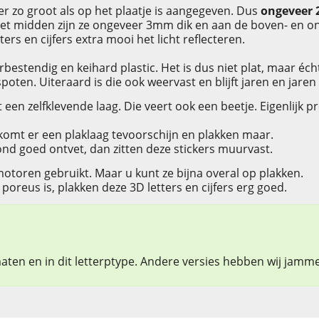
tter zo groot als op het plaatje is aangegeven. Dus
ongeveer
n het midden zijn ze ongeveer 3mm dik en aan de boven- en
ers en cijfers extra mooi het licht reflecteren.
rbestendig en keihard plastic. Het is dus niet plat, maar éch
spoten. Uiteraard is die ook weervast en blijft jaren en jaren
t een zelfklevende laag. Die veert ook een beetje. Eigenlijk 
 komt er een plaklaag tevoorschijn en plakken maar.
ond goed ontvet, dan zitten deze stickers muurvast.
otoren gebruikt. Maar u kunt ze bijna overal op plakken.
oreus is, plakken deze 3D letters en cijfers erg goed.
 maten en in dit letterptype. Andere versies hebben wij jamm