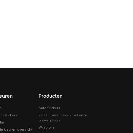
leuren
Producten
n
Auto Stickers
ij-stickers
Zelf stickers maken met onze
ontwerptools
lie
Wrapfolie
e kleuren overzicht