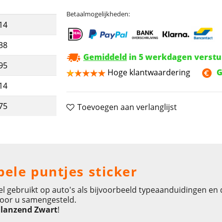
Betaalmogelijkheden:
14
38
Gemiddeld
in 5 werkdagen verst
95
Hoge klantwaardering
G
14
75
Toevoegen aan verlanglijst
ele puntjes sticker
el gebruikt op auto's als bijvoorbeeld typeaanduidingen en d
 voor u samengesteld.
lanzend Zwart
!