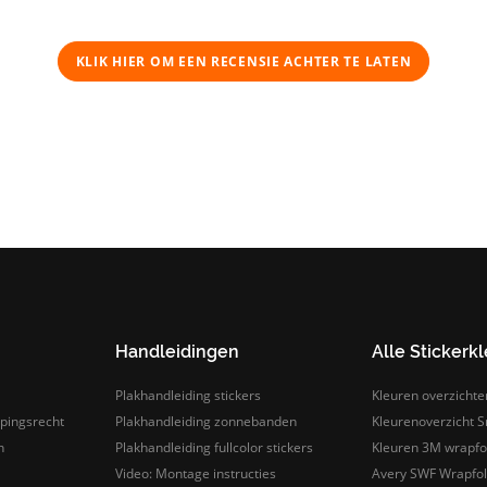
KLIK HIER OM EEN ​​RECENSIE ACHTER TE LATEN
Handleidingen
Alle Stickerk
Plakhandleiding stickers
Kleuren overzichte
pingsrecht
Plakhandleiding zonnebanden
Kleurenoverzicht Sn
n
Plakhandleiding fullcolor stickers
Kleuren 3M wrapfo
Video: Montage instructies
Avery SWF Wrapfoli