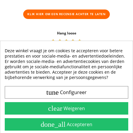
KLIK HIER OM EEN ​​RECENSIE ACHTER TE LATEN
Hang loose
28-10-2022
Deze winkel vraagt je om cookies te accepteren voor betere
Geert Meuwissen
prestaties en voor sociale-media- en advertentiedoeleinden.
Er worden sociale-media- en advertentiecookies van derden
Mooie stikker , snel geleverd , super heel lij mee.
gebruikt om je sociale-mediafunctionaliteit en persoonlijke
advertenties te bieden. Accepteer je deze cookies en de
bijbehorende verwerking van je persoonsgegevens?
tune
Configureer
Contact & Account
Belangrijke Info
clear
Weigeren
Handleidingen
done_all
Accepteren
Alle Stickerkleuren