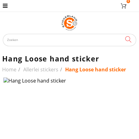
0
ZOE
Hang Loose hand sticker
Home
Allerlei stickers
Hang Loose hand sticker