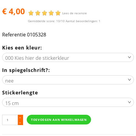
€ 4,00
Lees de recensie
Gemiddelde score:
10
/10 Aantal beoordelingen:
1
Referentie
0105328
Kies een kleur:
In spiegelschrift?:
Stickerlengte
TOEVOEGEN AAN WINKELWAGEN