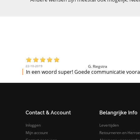
22-10-2019
G. Riegstra
In een woord super! Goede communicatie vooraf e
Contact & Account
Belangrijke Info
Inloggen
Levertijden
Mijn account
Retourneren en Herroe