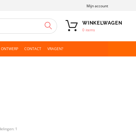
Mijn account
WINKELWAGEN
ZOEKEN
0
items
N ONTWERP
CONTACT
VRAGEN?
delingen:
1