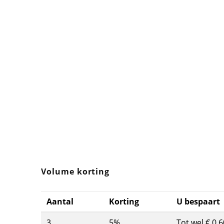
Volume korting
Aantal
Korting
U bespaart
3
5%
Tot wel € 0,6