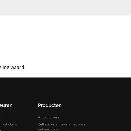
eling waard.
leuren
Producten
n
Auto Stickers
ij-stickers
Zelf stickers maken met onze
ontwerptools