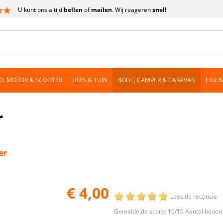
U kunt ons altijd
bellen
of
mailen
. Wij reageren
snel!
O, MOTOR & SCOOTER
HUIS & TUIN
BOOT, CAMPER & CARAVAN
EIGE
r
er
€ 4,00
Lees de recensie
Gemiddelde score:
10
/10 Aantal beoor