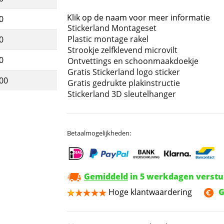
Klik op de naam voor meer informatie
0
Stickerland Montageset
Plastic montage rakel
0
Strookje zelfklevend microvilt
0
Ontvettings en schoonmaakdoekje
Gratis Stickerland logo sticker
,00
Gratis gedrukte plakinstructie
Stickerland 3D sleutelhanger
Betaalmogelijkheden:
Gemiddeld
in 5 werkdagen verst
Hoge klantwaardering
G