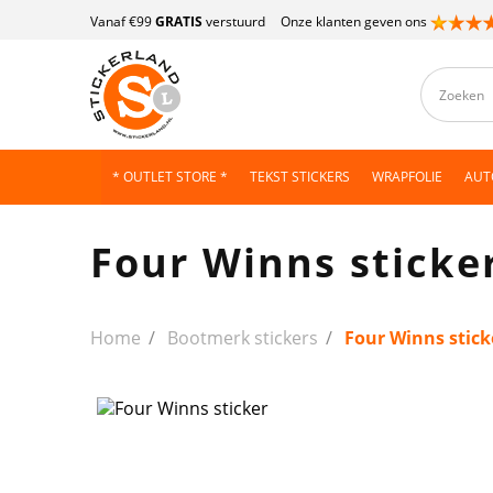
Vanaf €99
GRATIS
verstuurd
Onze klanten geven ons
* OUTLET STORE *
TEKST STICKERS
WRAPFOLIE
AUT
Four Winns sticke
Home
Bootmerk stickers
Four Winns stick