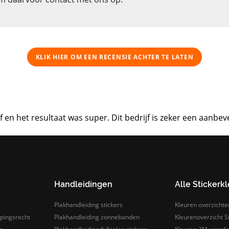
KLIK HIER OM EEN ​​RECENSIE ACHTER TE LATEN
n het resultaat was super. Dit bedrijf is zeker een aanbev
Handleidingen
Alle Stickerk
Plakhandleiding stickers
Kleuren overzichte
pingsrecht
Plakhandleiding zonnebanden
Kleurenoverzicht Sn