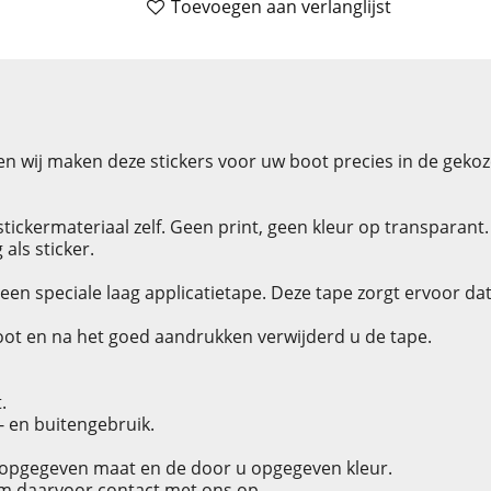
Toevoegen aan verlanglijst
n wij maken deze stickers voor uw boot precies in de geko
tickermateriaal zelf. Geen print, geen kleur op transparant.
als sticker.
een speciale laag applicatietape. Deze tape zorgt ervoor da
oot en na het goed aandrukken verwijderd u de tape.
.
n- en buitengebruik.
u opgegeven maat en de door u opgegeven kleur.
em daarvoor contact met ons op.