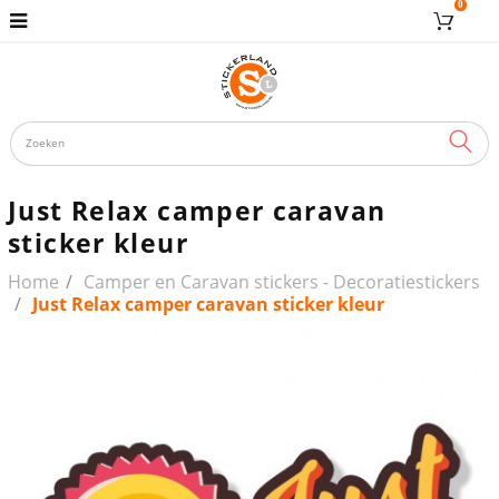
0
ZOE
Just Relax camper caravan
sticker kleur
Home
Camper en Caravan stickers - Decoratiestickers
Just Relax camper caravan sticker kleur