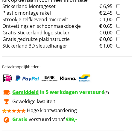
Klik op de naam voor meer informatie
Stickerland Montageset
€ 6,95
Plastic montage rakel
€ 2,45
Strookje zelfklevend microvilt
€ 1,00
Ontvettings en schoonmaakdoekje
€ 0,65
Gratis Stickerland logo sticker
€ 0,00
Gratis gedrukte plakinstructie
€ 0,00
Stickerland 3D sleutelhanger
€ 1,00
Betaalmogelijkheden:
Gemiddeld
in 5 werkdagen verstuurd
(*)
Geweldige kwaliteit
Hoge klantwaardering
Gratis
verstuurd vanaf
€99,-