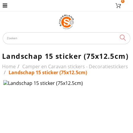
0
ZOE
Landschap 15 sticker (75x12.5cm)
Home
Camper en Caravan stickers - Decoratiestickers
Landschap 15 sticker (75x12.5cm)