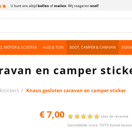
U kunt ons altijd
bellen
of
mailen
. Wij reageren
snel!
O, MOTOR & SCOOTER
HUIS & TUIN
BOOT, CAMPER & CARAVAN
EIGE
ravan en camper stick
kstickers
Knaus gesloten caravan en camper sticker
€ 7,00
Lees de recensie
Gemiddelde score:
10
/10 Aantal beoor