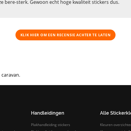
e bere-sterk. Gewoon echt hoge kwaliteit stickers dus.
KLIK HIER OM EEN ​​RECENSIE ACHTER TE LATEN
e caravan.
Handleidingen
Alle Stickerk
Plakhandleiding stickers
Kleuren overzichte