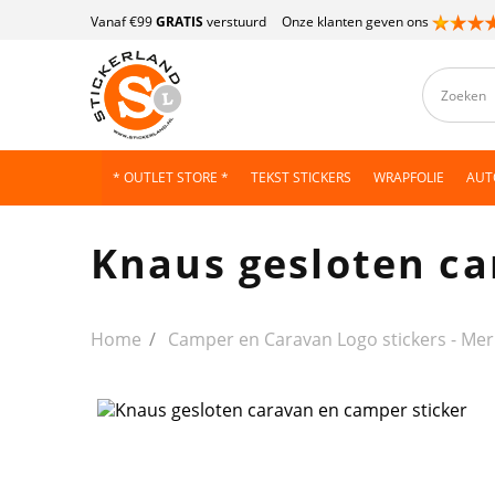
Vanaf €99
GRATIS
verstuurd
Onze klanten geven ons
* OUTLET STORE *
TEKST STICKERS
WRAPFOLIE
AUT
Knaus gesloten ca
Home
Camper en Caravan Logo stickers - Mer