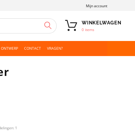
Mijn account
WINKELWAGEN
ZOEKEN
0
items
N ONTWERP
CONTACT
VRAGEN?
er
delingen:
1