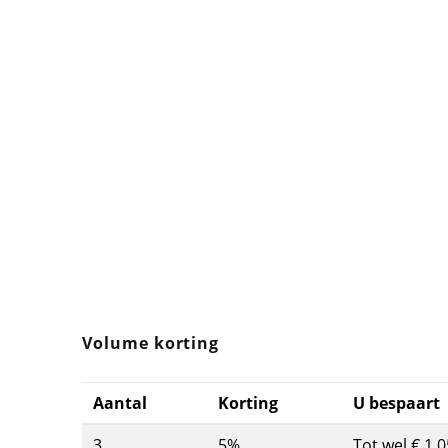
Volume korting
Aantal
Korting
U bespaart
3
5%
Tot wel € 1,0