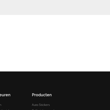
leuren
Producten
n
Auto Stickers