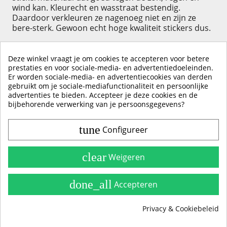
wind kan. Kleurecht en wasstraat bestendig.
Daardoor verkleuren ze nagenoeg niet en zijn ze
bere-sterk. Gewoon echt hoge kwaliteit stickers dus.
Deze winkel vraagt je om cookies te accepteren voor betere
prestaties en voor sociale-media- en advertentiedoeleinden.
Er worden sociale-media- en advertentiecookies van derden
KLIK HIER OM EEN ​​RECENSIE ACHTER TE LATEN
gebruikt om je sociale-mediafunctionaliteit en persoonlijke
advertenties te bieden. Accepteer je deze cookies en de
bijbehorende verwerking van je persoonsgegevens?
tune
Configureer
Contact & Account
Belangrijke Info
clear
Weigeren
Handleidingen
done_all
Accepteren
Alle Stickerkleuren
Privacy & Cookiebeleid
Producten
group_work
Cookie toestemming