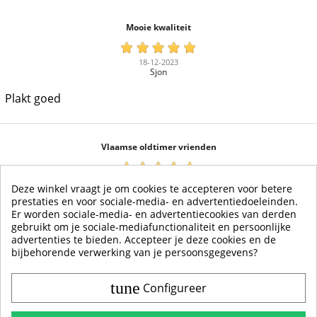
Mooie kwaliteit
18-12-2023
Sjon
Plakt goed
Vlaamse oldtimer vrienden
31-12-2021
Deze winkel vraagt je om cookies te accepteren voor betere
Max
prestaties en voor sociale-media- en advertentiedoeleinden.
Er worden sociale-media- en advertentiecookies van derden
Super content
gebruikt om je sociale-mediafunctionaliteit en persoonlijke
advertenties te bieden. Accepteer je deze cookies en de
bijbehorende verwerking van je persoonsgegevens?
tune
Configureer
Contact & Account