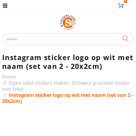
0
ZOE
Instagram sticker logo op wit met
naam (set van 2 - 20x2cm)
Home
Eigen tekst stickers maken: Ontwerp je unieke sticker
met tekst
Instagram sticker logo op wit met naam (set van 2 -
20x2cm)