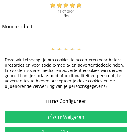
19-07-2024
Nvt
Mooi product
16-05-2016
Deze winkel vraagt je om cookies te accepteren voor betere
boy schuur
prestaties en voor sociale-media- en advertentiedoeleinden.
Er worden sociale-media- en advertentiecookies van derden
Goede kwaliteit stickers
gebruikt om je sociale-mediafunctionaliteit en persoonlijke
advertenties te bieden. Accepteer je deze cookies en de
bijbehorende verwerking van je persoonsgegevens?
tune
Configureer
Contact & Account
Belangrijke Info
clear
Weigeren
Handleidingen