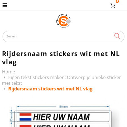
0
ZOE
Rijdersnaam stickers wit met NL
vlag
Home
Eigen tekst stickers maken: Ontwerp je unieke sticker
met tekst
Rijdersnaam stickers wit met NL vlag