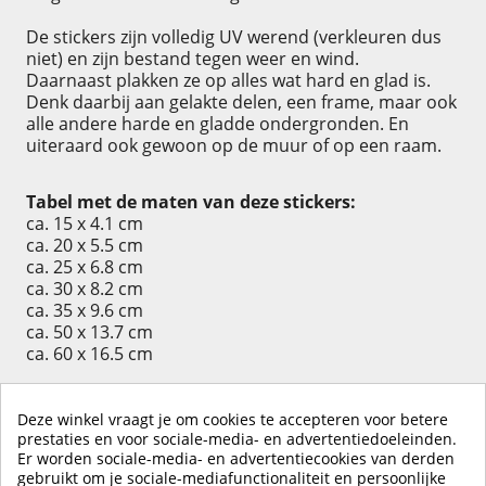
De stickers zijn volledig UV werend (verkleuren dus
niet) en zijn bestand tegen weer en wind.
Daarnaast plakken ze op alles wat hard en glad is.
Denk daarbij aan gelakte delen, een frame, maar ook
alle andere harde en gladde ondergronden. En
uiteraard ook gewoon op de muur of op een raam.
Tabel met de maten van deze stickers:
ca. 15 x 4.1 cm
ca. 20 x 5.5 cm
ca. 25 x 6.8 cm
ca. 30 x 8.2 cm
ca. 35 x 9.6 cm
ca. 50 x 13.7 cm
ca. 60 x 16.5 cm
Deze winkel vraagt je om cookies te accepteren voor betere
prestaties en voor sociale-media- en advertentiedoeleinden.
Er worden sociale-media- en advertentiecookies van derden
KLIK HIER OM EEN ​​RECENSIE ACHTER TE LATEN
gebruikt om je sociale-mediafunctionaliteit en persoonlijke