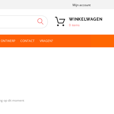
Mijn account
WINKELWAGEN
ZOEKEN
0
items
N ONTWERP
CONTACT
VRAGEN?
ng op dit moment