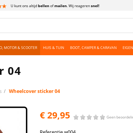
U kunt ons altijd
bellen
of
mailen
. Wij reageren
snel!
O, MOTOR & SCOOTER
HUIS & TUIN
BOOT, CAMPER & CARAVAN
EIGE
r 04
s
Wheelcover sticker 04
€ 29,95
Geen beoordeli
Referentie
w004