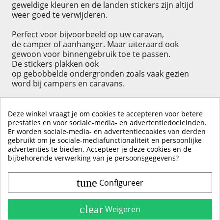
geweldige kleuren en de landen stickers zijn altijd
weer goed te verwijderen.
Perfect voor bijvoorbeeld op uw caravan,
de camper of aanhanger. Maar uiteraard ook
gewoon voor binnengebruik toe te passen.
De stickers plakken ook
op gebobbelde ondergronden zoals vaak gezien
word bij campers en caravans.
Deze winkel vraagt je om cookies te accepteren voor betere
prestaties en voor sociale-media- en advertentiedoeleinden.
Er worden sociale-media- en advertentiecookies van derden
KLIK HIER OM EEN ​​RECENSIE ACHTER TE LATEN
gebruikt om je sociale-mediafunctionaliteit en persoonlijke
advertenties te bieden. Accepteer je deze cookies en de
bijbehorende verwerking van je persoonsgegevens?
tune
Configureer
Contact & Account
Belangrijke Info
clear
Weigeren