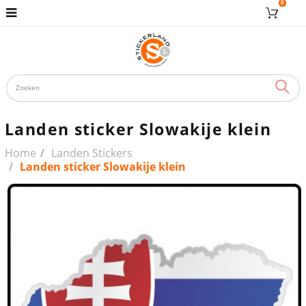
0
ZOE
Landen sticker Slowakije klein
Home
Landen Stickers
Landen sticker Slowakije klein