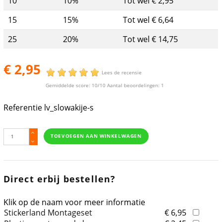
10
10%
Tot wel € 2,95
15
15%
Tot wel € 6,64
25
20%
Tot wel € 14,75
€ 2,95
Lees de recensie
Gemiddelde score:
10
/10 Aantal beoordelingen:
1
Referentie
lv_slowakije-s
TOEVOEGEN AAN WINKELWAGEN
Direct erbij bestellen?
Klik op de naam voor meer informatie
Stickerland Montageset
€ 6,95