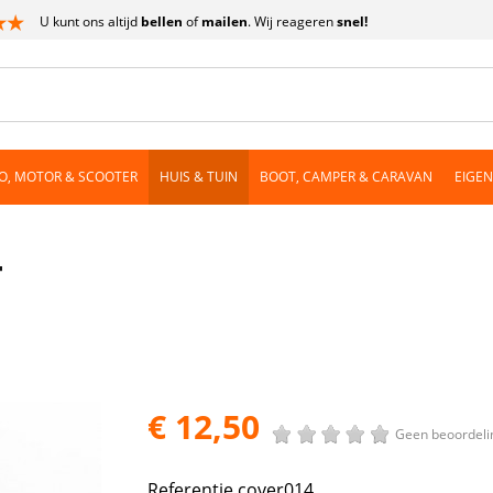
U kunt ons altijd
bellen
of
mailen
. Wij reageren
snel!
O, MOTOR & SCOOTER
HUIS & TUIN
BOOT, CAMPER & CARAVAN
EIGE
4
€ 12,50
Geen beoordeli
Referentie
cover014