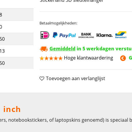
8
Betaalmogelijkheden:
0
,50
Gemiddeld
in 5 werkdagen verst
,13
Hoge klantwaardering
G
,50
Toevoegen aan verlanglijst
7 inch
ers, notebookstickers, of laptopskins genoemd) is speciaal