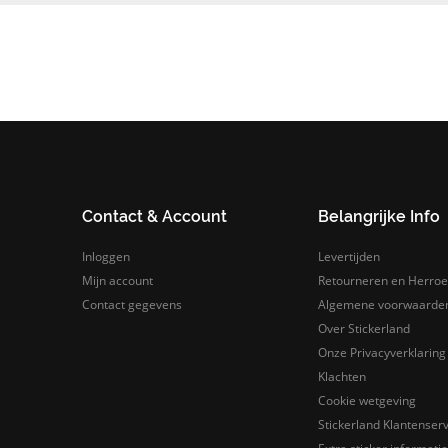
Contact & Account
Belangrijke Info
Inloggen
Levertijden
Mijn account
Retourneren en Herroe
Contact gegevens
Algemene voorwaarde
Over Stickerland
Onze Privacyverklaring
Klachten
Cookie wetgeving
Stickerland Klantenserv