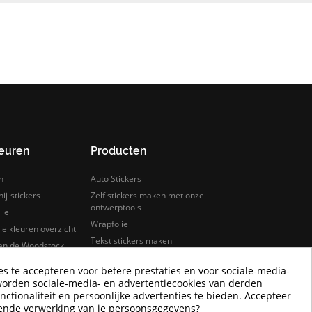
leuren
Producten
n
Auto Stickers
ij-stickers
Zelf stickers maken met onze
ontwerptools
lie
Wrapfolie
e kleuren overzicht
Tekst stickers maken
van de Woodstock
s
Keuken wrappen
es te accepteren voor betere prestaties en voor sociale-media-
rfolie
Tegelstickers
worden sociale-media- en advertentiecookies van derden
lie samples bestellen
Auto wrappen
nctionaliteit en persoonlijke advertenties te bieden. Accepteer
Camper Logo Stickers
rende verwerking van je persoonsgegevens?