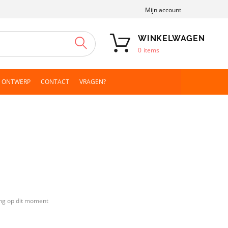
Mijn account
WINKELWAGEN
ZOEKEN
0
items
N ONTWERP
CONTACT
VRAGEN?
ng op dit moment