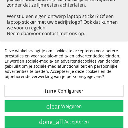
zonder dat ze lijmresten achterlaten.
Wenst u een eigen ontwerp laptop sticker? Of een
laptop sticker met uw bedrijfslogo? Ook dat kunnen
we voor u regelen.
Neem daarvoor contact met ons op.
Deze winkel vraagt je om cookies te accepteren voor betere
prestaties en voor sociale-media- en advertentiedoeleinden.
Er worden sociale-media- en advertentiecookies van derden
KLIK HIER OM EEN ​​RECENSIE ACHTER TE LATEN
gebruikt om je sociale-mediafunctionaliteit en persoonlijke
advertenties te bieden. Accepteer je deze cookies en de
bijbehorende verwerking van je persoonsgegevens?
tune
Configureer
Contact & Account
Belangrijke Info
clear
Weigeren
Handleidingen
done_all
Accepteren
Alle Stickerkleuren