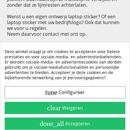
zonder dat ze lijmresten achterlaten.
Wenst u een eigen ontwerp laptop sticker? Of een
laptop sticker met uw bedrijfslogo? Ook dat kunnen
we voor u regelen.
Neem daarvoor contact met ons op.
Deze winkel vraagt je om cookies te accepteren voor betere
prestaties en voor sociale-media- en advertentiedoeleinden.
Er worden sociale-media- en advertentiecookies van derden
KLIK HIER OM EEN ​​RECENSIE ACHTER TE LATEN
gebruikt om je sociale-mediafunctionaliteit en persoonlijke
advertenties te bieden. Accepteer je deze cookies en de
bijbehorende verwerking van je persoonsgegevens?
tune
Configureer
Contact & Account
Belangrijke Info
clear
Weigeren
Handleidingen
done_all
Accepteren
Alle Stickerkleuren