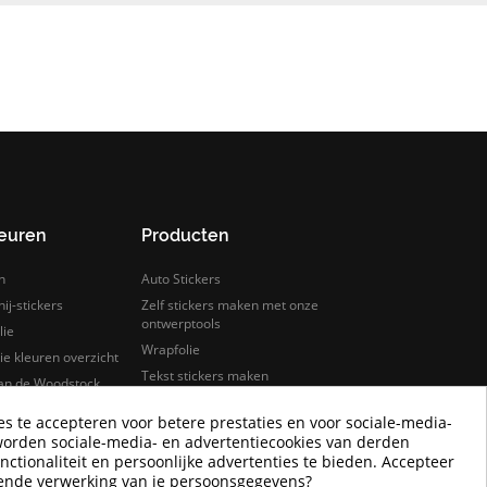
leuren
Producten
n
Auto Stickers
ij-stickers
Zelf stickers maken met onze
ontwerptools
lie
Wrapfolie
e kleuren overzicht
Tekst stickers maken
van de Woodstock
s
Keuken wrappen
es te accepteren voor betere prestaties en voor sociale-media-
rfolie
Tegelstickers
worden sociale-media- en advertentiecookies van derden
lie samples bestellen
Auto wrappen
nctionaliteit en persoonlijke advertenties te bieden. Accepteer
Camper Logo Stickers
rende verwerking van je persoonsgegevens?