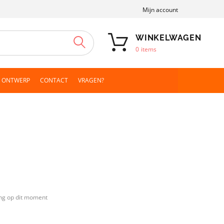
Mijn account
WINKELWAGEN
ZOEKEN
0
items
N ONTWERP
CONTACT
VRAGEN?
ng op dit moment