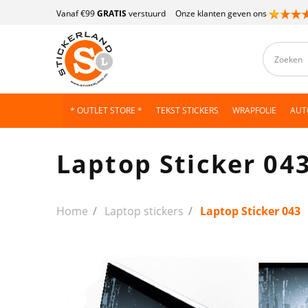
Vanaf €99
GRATIS
verstuurd
Onze klanten geven ons
* OUTLET STORE *
TEKST STICKERS
WRAPFOLIE
AUT
Laptop Sticker 04
Home
Laptop stickers
Laptop Sticker 043