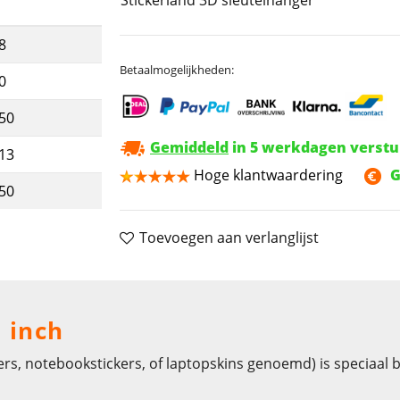
8
Betaalmogelijkheden:
0
,50
Gemiddeld
in 5 werkdagen verst
,13
Hoge klantwaardering
G
,50
Toevoegen aan verlanglijst
7 inch
ers, notebookstickers, of laptopskins genoemd) is speciaal