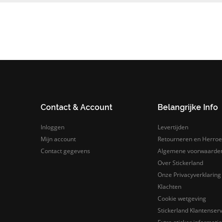
Contact & Account
Belangrijke Info
Inloggen
Levertijden
Mijn account
Retourneren en Herroe
Contact gegevens
Algemene voorwaarde
Over Stickerland
Onze Privacyverklaring
Klachten
Cookie wetgeving
Stickerland Klantenserv