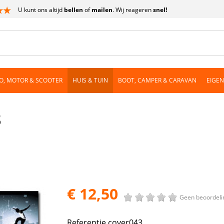
U kunt ons altijd
bellen
of
mailen
. Wij reageren
snel!
O, MOTOR & SCOOTER
HUIS & TUIN
BOOT, CAMPER & CARAVAN
EIGE
3
€ 12,50
Geen beoordeli
Referentie
cover043