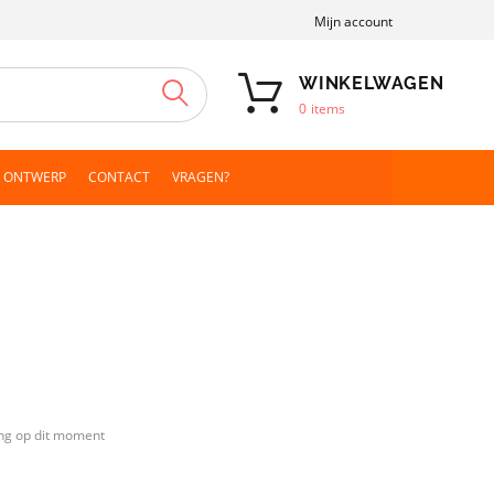
Mijn account
WINKELWAGEN
ZOEKEN
0
items
N ONTWERP
CONTACT
VRAGEN?
ng op dit moment