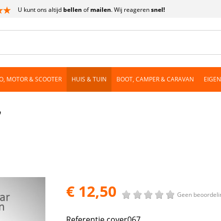
U kunt ons altijd
bellen
of
mailen
. Wij reageren
snel!
O, MOTOR & SCOOTER
HUIS & TUIN
BOOT, CAMPER & CARAVAN
EIGE
7
€ 12,50
Geen beoordeli
Referentie
cover067