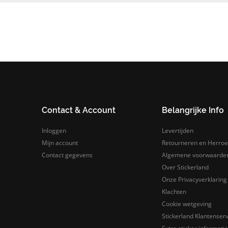
Contact & Account
Belangrijke Info
Inloggen
Levertijden
Mijn account
Retourneren en Herroe
Contact gegevens
Algemene voorwaarde
Over Stickerland
Onze Privacyverklaring
Klachten
Cookie wetgeving
Stickerland Klantenserv