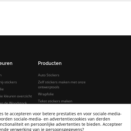
leuren
Producten
n
Auto Stickers
ij-stickers
Zelf stickers maken met onze
ontwerptools
lie
Wrapfolie
e kleuren overzicht
Tekst stickers maken
van de Woodstock
s
Keuken wrappen
es te accepteren voor betere prestaties en voor sociale-media-
rfolie
Tegelstickers
worden sociale-media- en advertentiecookies van derden
lie samples bestellen
Auto wrappen
nctionaliteit en persoonlijke advertenties te bieden. Accepteer
Camper Logo Stickers
rende verwerking van je persoonsgegevens?