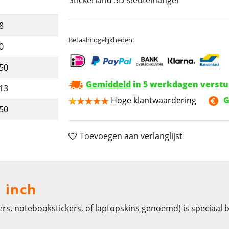
8
Betaalmogelijkheden:
0
,50
Gemiddeld
in 5 werkdagen verst
,13
Hoge klantwaardering
G
,50
Toevoegen aan verlanglijst
7 inch
ers, notebookstickers, of laptopskins genoemd) is speciaal