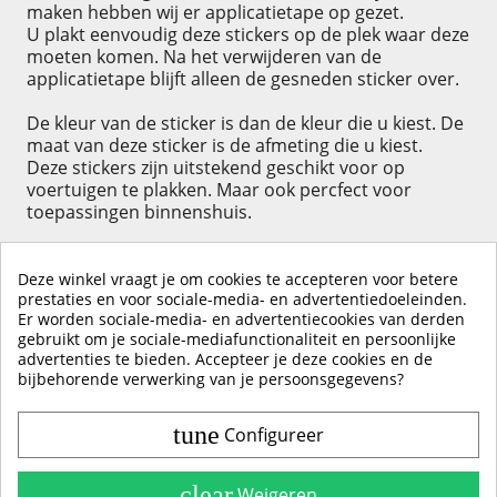
maken hebben wij er applicatietape op gezet.
U plakt eenvoudig deze stickers op de plek waar deze
moeten komen. Na het verwijderen van de
applicatietape blijft alleen de gesneden sticker over.
De kleur van de sticker is dan de kleur die u kiest. De
maat van deze sticker is de afmeting die u kiest.
Deze stickers zijn uitstekend geschikt voor op
voertuigen te plakken. Maar ook percfect voor
toepassingen binnenshuis.
Deze winkel vraagt je om cookies te accepteren voor betere
prestaties en voor sociale-media- en advertentiedoeleinden.
Er worden sociale-media- en advertentiecookies van derden
KLIK HIER OM EEN ​​RECENSIE ACHTER TE LATEN
gebruikt om je sociale-mediafunctionaliteit en persoonlijke
advertenties te bieden. Accepteer je deze cookies en de
bijbehorende verwerking van je persoonsgegevens?
tune
Configureer
Contact & Account
Belangrijke Info
clear
Weigeren