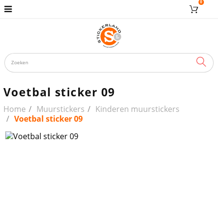
0
ZOE
Voetbal sticker 09
Home
Muurstickers
Kinderen muurstickers
Voetbal sticker 09