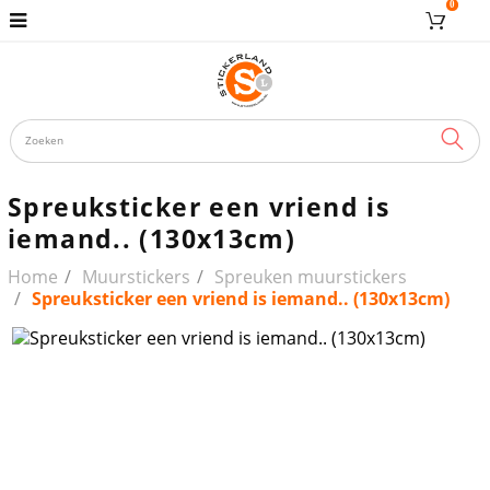
0
ZOE
Spreuksticker een vriend is
iemand.. (130x13cm)
Home
Muurstickers
Spreuken muurstickers
Spreuksticker een vriend is iemand.. (130x13cm)