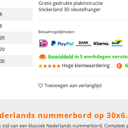
Gratis gedrukte plakinstructie
Stickerland 3D sleutelhanger
8
8
Betaalmogelijkheden:
,20
,70
Gemiddeld
in 5 werkdagen verst
,00
Hoge klantwaardering
G
Toevoegen aan verlanglijst
Nederlands nummerbord op 30x6
n stijl van een klassiek Nederlands nummerbord. Compleet ge