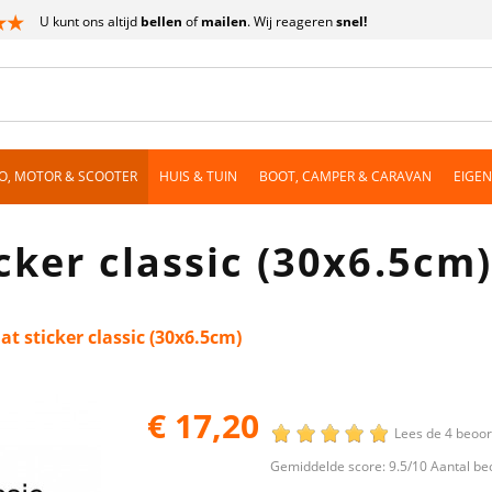
U kunt ons altijd
bellen
of
mailen
. Wij reageren
snel!
O, MOTOR & SCOOTER
HUIS & TUIN
BOOT, CAMPER & CARAVAN
EIGE
cker classic (30x6.5cm
t sticker classic (30x6.5cm)
€ 17,20
Lees de 4 beoo
Gemiddelde score:
9.5
/10 Aantal be