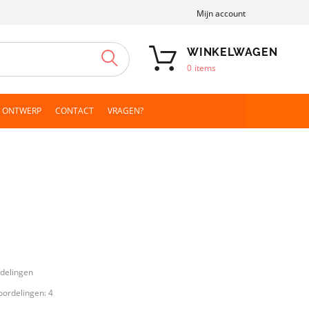
Mijn account
WINKELWAGEN
ZOEKEN
0
items
N ONTWERP
CONTACT
VRAGEN?
)
rdelingen
oordelingen:
4