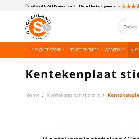
Vanaf €99
GRATIS
verstuurd
Onze klanten geven ons
* OUTLET STORE *
TEKST STICKERS
WRAPFOLIE
AUT
Kentekenplaat sti
Home
Kentekenplaat stickers
Kentekenplaa