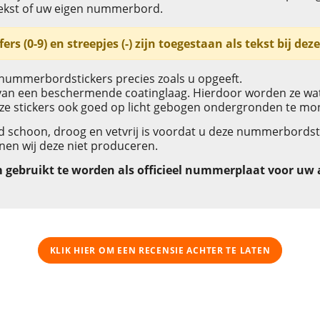
tekst of uw eigen nummerbord.
jfers (0-9) en streepjes (-) zijn toegestaan als tekst bij de
nummerbordstickers precies zoals u opgeeft.
n van een beschermende coatinglaag. Hierdoor worden ze wat
ze stickers ook goed op licht gebogen ondergronden te mon
nd schoon, droog en vetvrij is voordat u deze nummerbordst
nnen wij deze niet produceren.
om gebruikt te worden als officieel nummerplaat voor uw
KLIK HIER OM EEN ​​RECENSIE ACHTER TE LATEN