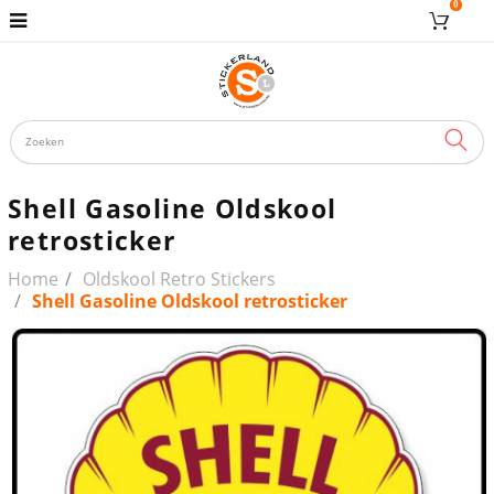
0
ZOE
Shell Gasoline Oldskool
retrosticker
Home
Oldskool Retro Stickers
Shell Gasoline Oldskool retrosticker