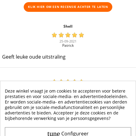
KLIK HIER OM EEN ​​RECENSIE ACHTER TE LATEN
Shell
25-09-2021
Patrick
Geeft leuke oude uitstraling
30-03-2016
Deze winkel vraagt je om cookies te accepteren voor betere
jeff van wichelen
prestaties en voor sociale-media- en advertentiedoeleinden.
Er worden sociale-media- en advertentiecookies van derden
vlotte en correcte afhandeling
gebruikt om je sociale-mediafunctionaliteit en persoonlijke
advertenties te bieden. Accepteer je deze cookies en de
bijbehorende verwerking van je persoonsgegevens?
tune
Configureer