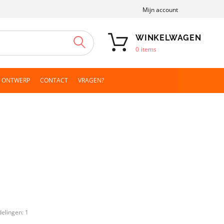
Mijn account
WINKELWAGEN
ZOEKEN
0
items
N ONTWERP
CONTACT
VRAGEN?
delingen:
1