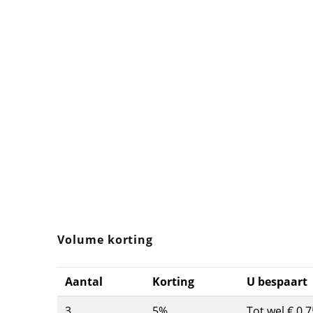
Volume korting
Aantal
Korting
U bespaart
3
5%
Tot wel € 0,7