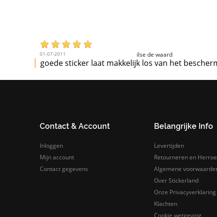
01-07-2011
ilse de waard
goede sticker laat makkelijk los van het besche
Contact & Account
Belangrijke Info
Inloggen
Levertijden
Mijn account
Retourneren en Herroe
Contact gegevens
Algemene voorwaarde
Over Stickerland
Onze Privacyverklaring
Klachten
Cookie wetgeving