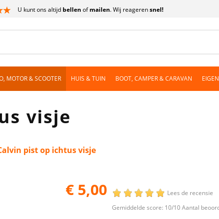
U kunt ons altijd
bellen
of
mailen
. Wij reageren
snel!
O, MOTOR & SCOOTER
HUIS & TUIN
BOOT, CAMPER & CARAVAN
EIGE
us visje
Calvin pist op ichtus visje
€ 5,00
Lees de recensie
Gemiddelde score:
10
/10 Aantal beoor