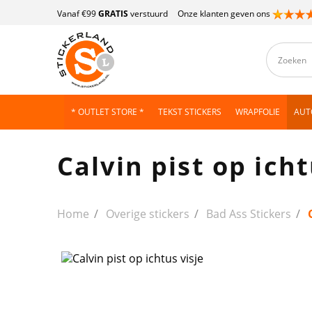
Vanaf €99
GRATIS
verstuurd
Onze klanten geven ons
* OUTLET STORE *
TEKST STICKERS
WRAPFOLIE
AUT
Calvin pist op icht
Home
Overige stickers
Bad Ass Stickers