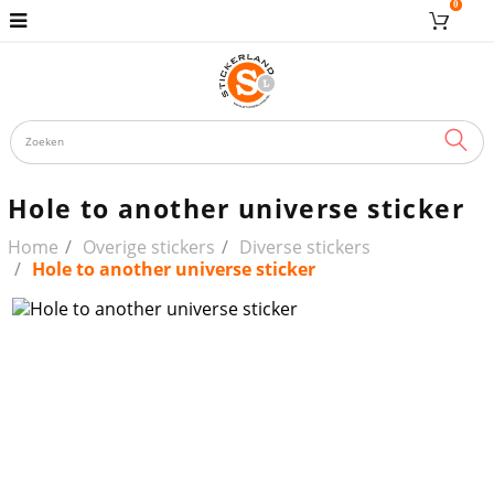
0
ZOE
Hole to another universe sticker
Home
Overige stickers
Diverse stickers
Hole to another universe sticker