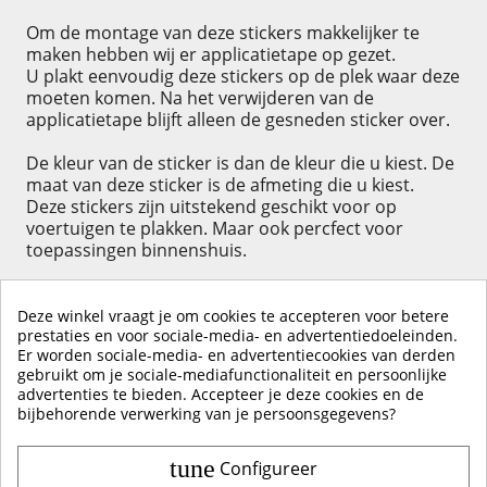
Om de montage van deze stickers makkelijker te
maken hebben wij er applicatietape op gezet.
U plakt eenvoudig deze stickers op de plek waar deze
moeten komen. Na het verwijderen van de
applicatietape blijft alleen de gesneden sticker over.
De kleur van de sticker is dan de kleur die u kiest. De
maat van deze sticker is de afmeting die u kiest.
Deze stickers zijn uitstekend geschikt voor op
voertuigen te plakken. Maar ook percfect voor
toepassingen binnenshuis.
Deze winkel vraagt je om cookies te accepteren voor betere
prestaties en voor sociale-media- en advertentiedoeleinden.
Er worden sociale-media- en advertentiecookies van derden
KLIK HIER OM EEN ​​RECENSIE ACHTER TE LATEN
gebruikt om je sociale-mediafunctionaliteit en persoonlijke
advertenties te bieden. Accepteer je deze cookies en de
bijbehorende verwerking van je persoonsgegevens?
tune
Configureer
Contact & Account