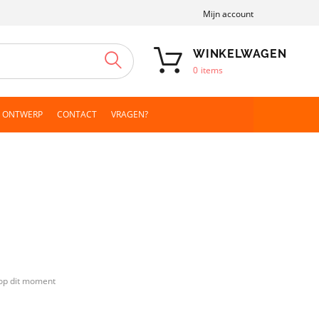
Mijn account
WINKELWAGEN
ZOEKEN
0
items
N ONTWERP
CONTACT
VRAGEN?
op dit moment