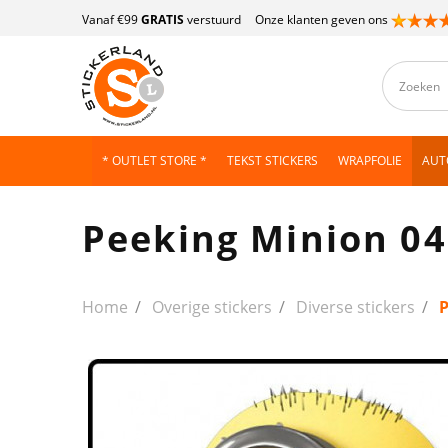
Vanaf €99
GRATIS
verstuurd
Onze klanten geven ons
* OUTLET STORE *
TEKST STICKERS
WRAPFOLIE
AUT
Peeking Minion 04 
Home
Overige stickers
Diverse stickers
P