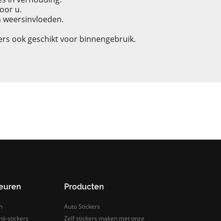
oor u.
n weersinvloeden.
kers ook geschikt voor binnengebruik.
leuren
Producten
n
Auto Stickers
ij-stickers
Zelf stickers maken met onze