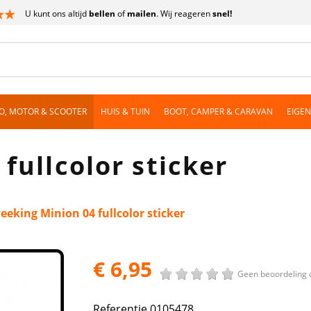
U kunt ons altijd
bellen
of
mailen
. Wij reageren
snel!
O, MOTOR & SCOOTER
HUIS & TUIN
BOOT, CAMPER & CARAVAN
EIGE
fullcolor sticker
eeking Minion 04 fullcolor sticker
€ 6,95
Geen beoordeling 
Referentie
0105478