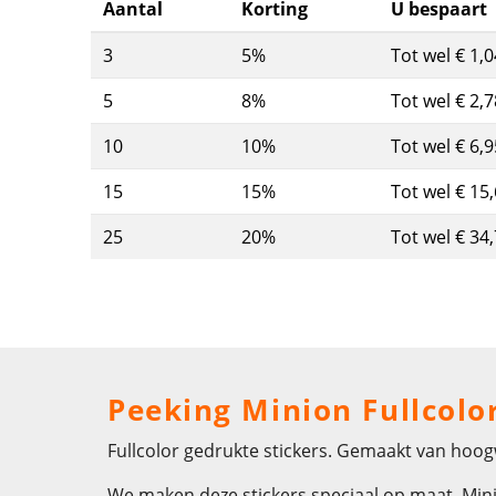
Aantal
Korting
U bespaart
3
5%
Tot wel € 1,0
5
8%
Tot wel € 2,7
10
10%
Tot wel € 6,9
15
15%
Tot wel € 15
25
20%
Tot wel € 34
Peeking Minion Fullcolor
Fullcolor gedrukte stickers. Gemaakt van hoogw
We maken deze stickers speciaal op maat. Mini