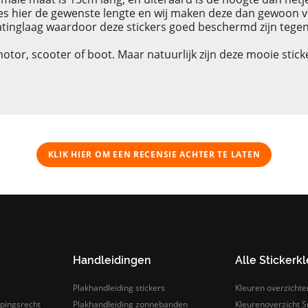
ies hier de gewenste lengte en wij maken deze dan gewoon v
tinglaag waardoor deze stickers goed beschermd zijn tege
tor, scooter of boot. Maar natuurlijk zijn deze mooie stic
KLIK HIER OM EEN ​​RECENSIE ACHTER TE LATEN
Handleidingen
Alle Stickerk
Plakhandleiding stickers
Kleuren overzichte
pingsrecht
Plakhandleiding zonnebanden
Kleurenoverzicht Sn