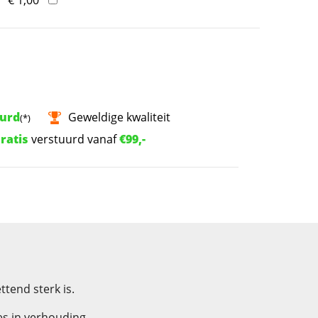
uurd
Geweldige kwaliteit
(*)
ratis
verstuurd vanaf
€99,-
tend sterk is.
es in verhouding.