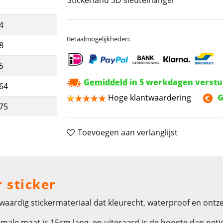
4
Betaalmogelijkheden:
8
5
Gemiddeld
in 5 werkdagen verst
,64
Hoge klantwaardering
G
,75
Toevoegen aan verlanglijst
 sticker
aardig stickermateriaal dat kleurecht, waterproof en ontzet
male maat is 15cm lang, en uiteraard is de hoogte dan netj