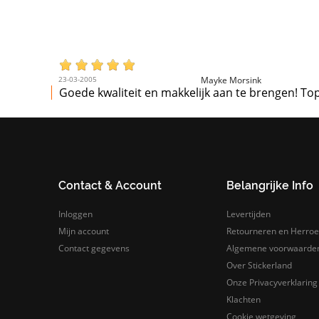
23-03-2005
Mayke Morsink
Goede kwaliteit en makkelijk aan te brengen! To
Contact & Account
Belangrijke Info
Inloggen
Levertijden
Mijn account
Retourneren en Herroe
Contact gegevens
Algemene voorwaarde
Over Stickerland
Onze Privacyverklaring
Klachten
Cookie wetgeving