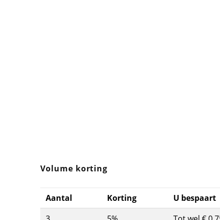
Volume korting
Aantal
Korting
U bespaart
3
5%
Tot wel € 0,7