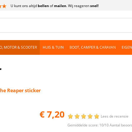
U kunt ons altijd
bellen
of
mailen
. Wij reageren
snel!
O, MOTOR & SCOOTER
HUIS & TUIN
BOOT, CAMPER & CARAVAN
EIGE
r
he Reaper sticker
€ 7,20
Lees de recensie
Gemiddelde score:
10
/10 Aantal beoor