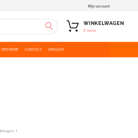
Mijn account
WINKELWAGEN
ZOEKEN
0
items
N ONTWERP
CONTACT
VRAGEN?
delingen:
1