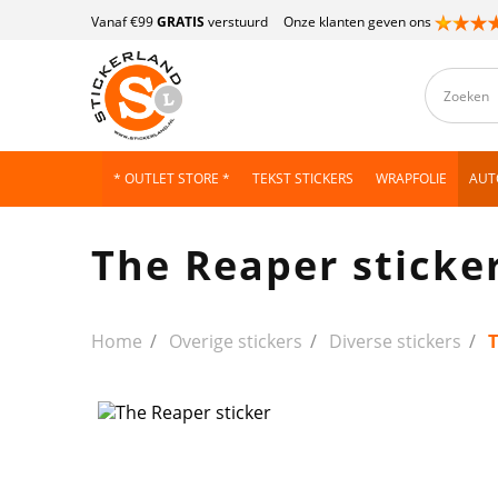
Vanaf €99
GRATIS
verstuurd
Onze klanten geven ons
* OUTLET STORE *
TEKST STICKERS
WRAPFOLIE
AUT
The Reaper sticke
Home
Overige stickers
Diverse stickers
T