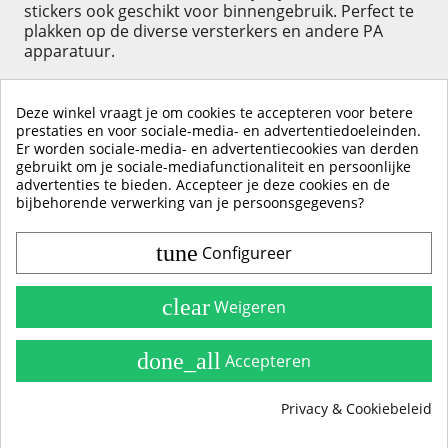
stickers ook geschikt voor binnengebruik. Perfect te
plakken op de diverse versterkers en andere PA
apparatuur.
Deze winkel vraagt je om cookies te accepteren voor betere
prestaties en voor sociale-media- en advertentiedoeleinden.
Er worden sociale-media- en advertentiecookies van derden
KLIK HIER OM EEN ​​RECENSIE ACHTER TE LATEN
gebruikt om je sociale-mediafunctionaliteit en persoonlijke
advertenties te bieden. Accepteer je deze cookies en de
bijbehorende verwerking van je persoonsgegevens?
tune
Configureer
Contact & Account
Belangrijke Info
clear
Weigeren
Handleidingen
done_all
Accepteren
Alle Stickerkleuren
Privacy & Cookiebeleid
Producten
group_work
Cookie toestemming