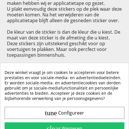
maken hebben wij er applicatietape op gezet.
U plakt eenvoudig deze stickers op de plek waar deze
moeten komen. Na het verwijderen van de
applicatietape blijft alleen de gesneden sticker over.
De kleur van de sticker is dan de kleur die u kiest. De
maat van deze sticker is de afmeting die u kiest.
Deze stickers zijn uitstekend geschikt voor op
voertuigen te plakken. Maar ook percfect voor
toepassingen binnenshuis.
Deze winkel vraagt je om cookies te accepteren voor betere
prestaties en voor sociale-media- en advertentiedoeleinden.
Er worden sociale-media- en advertentiecookies van derden
KLIK HIER OM EEN ​​RECENSIE ACHTER TE LATEN
gebruikt om je sociale-mediafunctionaliteit en persoonlijke
advertenties te bieden. Accepteer je deze cookies en de
bijbehorende verwerking van je persoonsgegevens?
tune
Configureer
Contact & Account
Belangrijke Info
clear
Weigeren