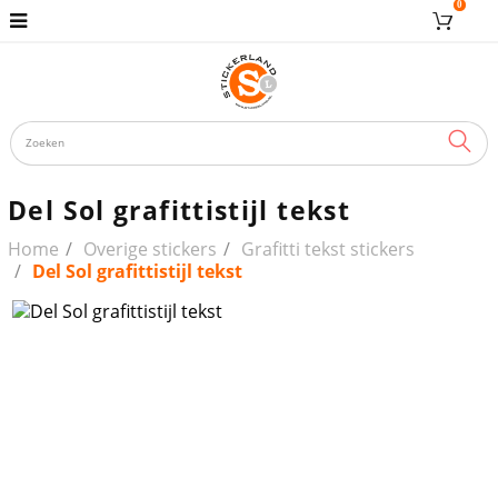
0
ZOE
Del Sol grafittistijl tekst
Home
Overige stickers
Grafitti tekst stickers
Del Sol grafittistijl tekst