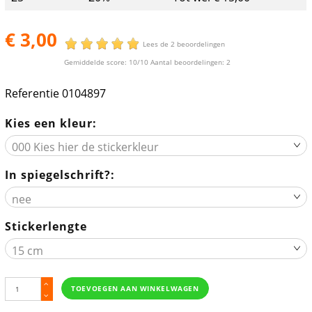
€ 3,00
Lees de 2 beoordelingen
Gemiddelde score:
10
/10 Aantal beoordelingen:
2
Referentie
0104897
Kies een kleur:
In spiegelschrift?:
Stickerlengte
TOEVOEGEN AAN WINKELWAGEN