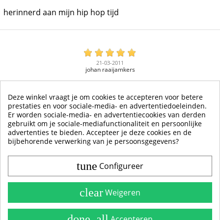
herinnerd aan mijn hip hop tijd
21-03-2011
johan raaijamkers
ik ben supper tevreden met deze sticker,je voelt en ziet
Deze winkel vraagt je om cookies te accepteren voor betere
dat hij van zeer goede kwaliteit is ,de bestelling was heel
prestaties en voor sociale-media- en advertentiedoeleinden.
snel binnen ,ik geef een dikke 10 voor stickerland ga
Er worden sociale-media- en advertentiecookies van derden
alweer kijken om nieuwe bij hun te bestellen
gebruikt om je sociale-mediafunctionaliteit en persoonlijke
advertenties te bieden. Accepteer je deze cookies en de
bijbehorende verwerking van je persoonsgegevens?
tune
Configureer
Contact & Account
Belangrijke Info
clear
Weigeren
Handleidingen
done_all
Accepteren