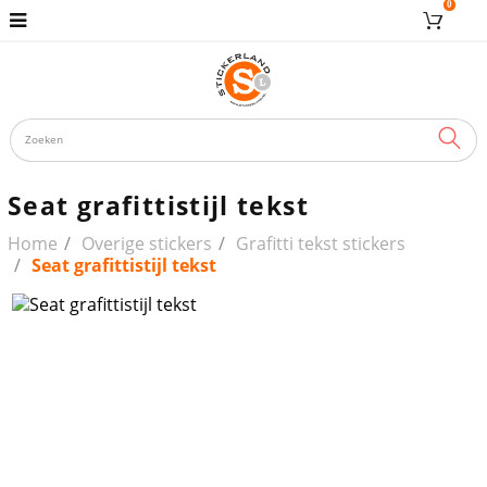
0
ZOE
Seat grafittistijl tekst
Home
Overige stickers
Grafitti tekst stickers
Seat grafittistijl tekst