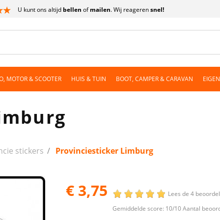
U kunt ons altijd
bellen
of
mailen
. Wij reageren
snel!
O, MOTOR & SCOOTER
HUIS & TUIN
BOOT, CAMPER & CARAVAN
EIGE
Limburg
cie stickers
Provinciesticker Limburg
€ 3,75
Lees de 4 beoorde
Gemiddelde score:
10
/10 Aantal beoor