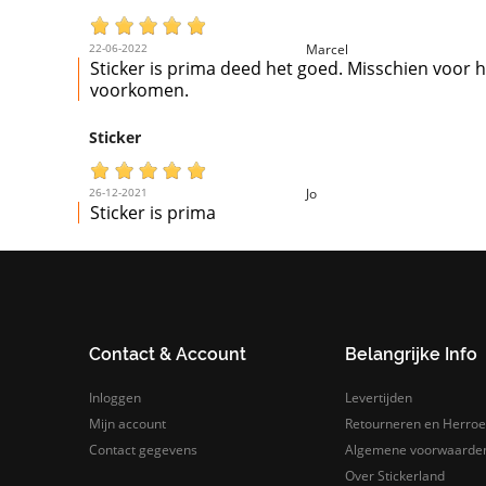
22-06-2022
Marcel
Sticker is prima deed het goed. Misschien voor 
voorkomen.
Sticker
26-12-2021
Jo
Sticker is prima
Contact & Account
Belangrijke Info
Inloggen
Levertijden
Mijn account
Retourneren en Herroe
Contact gegevens
Algemene voorwaarde
Over Stickerland