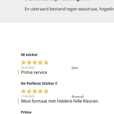
En uiteraard bestand tegen wasstraat, hogedruk
Nl sticker
04-09-2022
John
Prima service
De Perfecte Sticker !!
17-08-2022
BroncoII
Mooi formaat met Heldere Felle Kleuren.
Prima