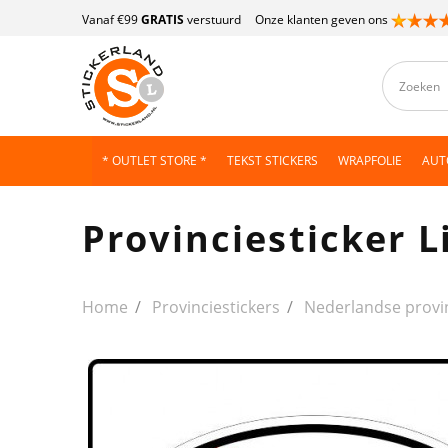
Vanaf €99
GRATIS
verstuurd
Onze klanten geven ons
* OUTLET STORE *
TEKST STICKERS
WRAPFOLIE
AUT
Provinciesticker 
Home
Provinciestickers
Nederlandse provin