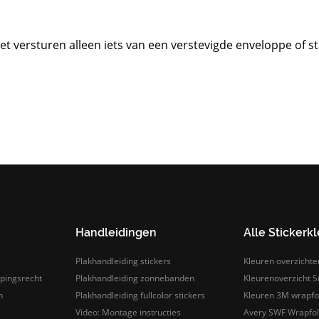
het versturen alleen iets van een verstevigde enveloppe of 
Handleidingen
Alle Stickerk
Plakhandleiding stickers
Kleuren overzichte
pingsrecht
Plakhandleiding zonnebanden
Kleurenoverzicht Sn
n
Plakhandleiding fullcolor stickers
Kleuren 3M wrapfo
Video: Montage instructies
Avery SWF Wrapfoli