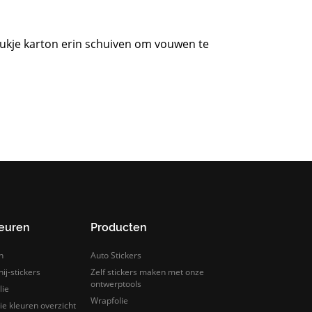
stukje karton erin schuiven om vouwen te
leuren
Producten
n
Auto Stickers
ij-stickers
Zelf stickers maken met onze
ontwerptools
lie
Wrapfolie
e kleuren overzicht