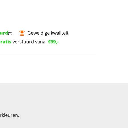
uurd
Geweldige kwaliteit
(*)
ratis
verstuurd vanaf
€99,-
rkleuren.