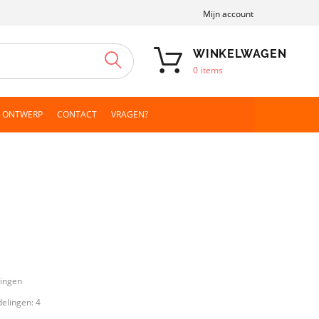
Mijn account
WINKELWAGEN
ZOEKEN
0
items
N ONTWERP
CONTACT
VRAGEN?
lingen
delingen:
4