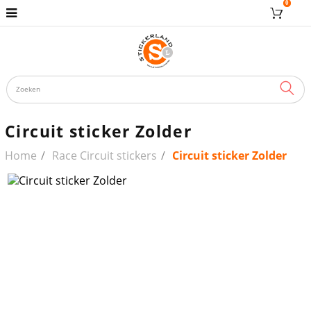
0
ZOE
Circuit sticker Zolder
Home
Race Circuit stickers
Circuit sticker Zolder