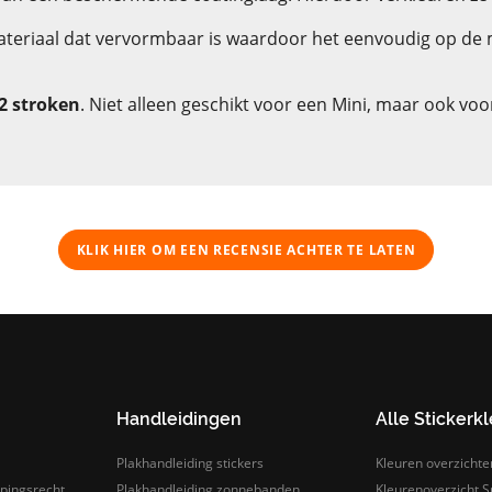
materiaal dat vervormbaar is waardoor het eenvoudig op de 
2 stroken
. Niet alleen geschikt voor een Mini, maar ook voo
KLIK HIER OM EEN ​​RECENSIE ACHTER TE LATEN
Handleidingen
Alle Stickerk
Plakhandleiding stickers
Kleuren overzichte
pingsrecht
Plakhandleiding zonnebanden
Kleurenoverzicht Sn