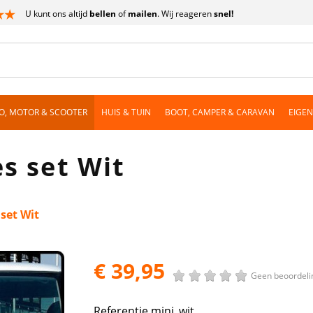
U kunt ons altijd
bellen
of
mailen
. Wij reageren
snel!
O, MOTOR & SCOOTER
HUIS & TUIN
BOOT, CAMPER & CARAVAN
EIGE
s set Wit
set Wit
€ 39,95
Geen beoordeli
Referentie
mini_wit