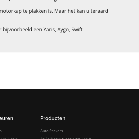
motorkap te plakken is. Maar het kan uiteraard
r bijvoorbeeld een Yaris, Aygo, Swift
leuren
Producten
n
Auto Stickers
ij-stickers
Zelf stickers maken met onze