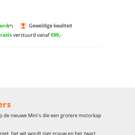
uurd
Geweldige kwaliteit
(*)
ratis
verstuurd vanaf
€99,-
ers
 op de nieuwe Mini's die een grotere motorkap
iet, het wit wordt niet grauw en het zwart