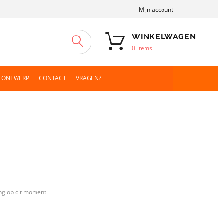
Mijn account
WINKELWAGEN
ZOEKEN
0
items
N ONTWERP
CONTACT
VRAGEN?
ng op dit moment