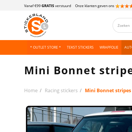
Vanaf €99
GRATIS
verstuurd
Onze klanten geven ons
* OUTLET STORE *
TEKST STICKERS
WRAPFOLIE
AUT
Mini Bonnet stripe
Home
Racing stickers
Mini Bonnet stripes 