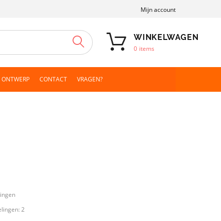
Mijn account
WINKELWAGEN
ZOEKEN
0
items
N ONTWERP
CONTACT
VRAGEN?
lingen
elingen:
2