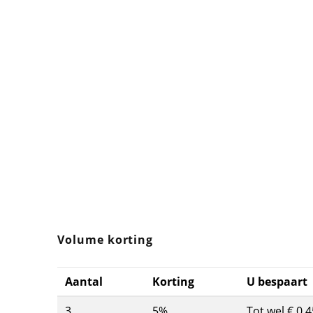
Volume korting
Aantal
Korting
U bespaart
3
5%
Tot wel € 0,4