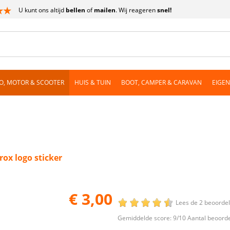
U kunt ons altijd
bellen
of
mailen
. Wij reageren
snel!
O, MOTOR & SCOOTER
HUIS & TUIN
BOOT, CAMPER & CARAVAN
EIGE
rox logo sticker
€ 3,00
Lees de 2 beoorde
Gemiddelde score:
9
/10 Aantal beoord