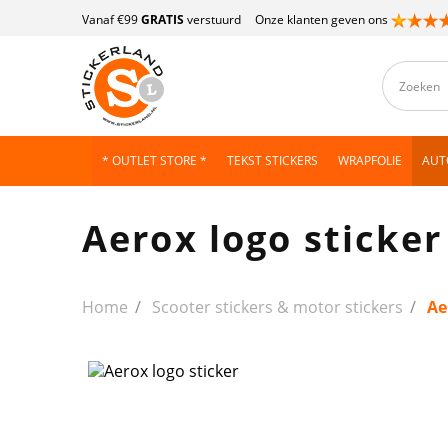
Vanaf €99
GRATIS
verstuurd
Onze klanten geven ons
* OUTLET STORE *
TEKST STICKERS
WRAPFOLIE
AUT
Aerox logo sticker
Home
Scooter stickers & motor stickers
Ae