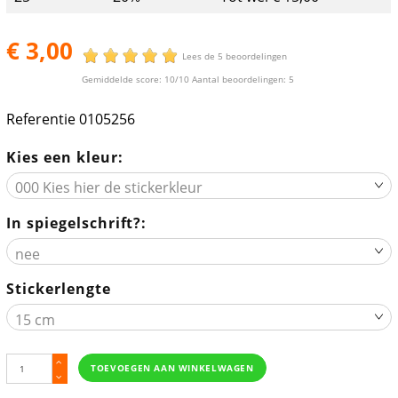
€ 3,00
Lees de 5 beoordelingen
Gemiddelde score:
10
/10 Aantal beoordelingen:
5
Referentie
0105256
Kies een kleur:
In spiegelschrift?:
Stickerlengte
TOEVOEGEN AAN WINKELWAGEN