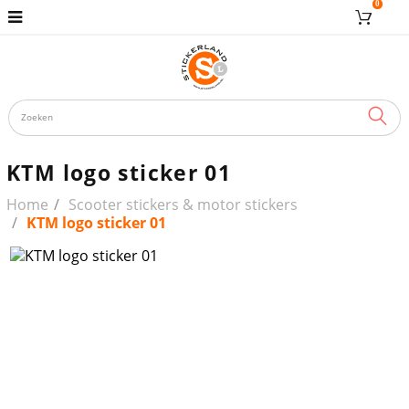
0
ZOE
KTM logo sticker 01
Home
Scooter stickers & motor stickers
KTM logo sticker 01