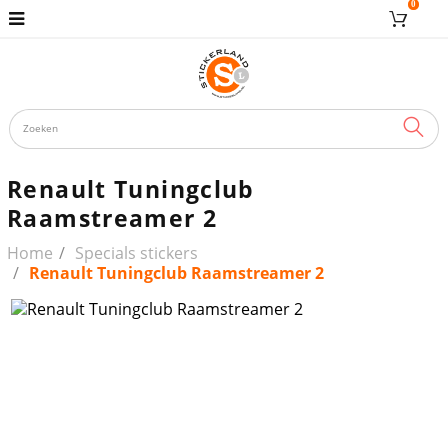
0
ZOE
Renault Tuningclub
Raamstreamer 2
Home
Specials stickers
Renault Tuningclub Raamstreamer 2