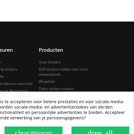
leuren
Producten
n
Auto Stickers
ij-stickers
Zelf stickers maken met onze
ontwerptools
lie
Wrapfolie
e kleuren overzicht
Tekst stickers maken
van de Woodstock
s
Keuken wrappen
es te accepteren voor betere prestaties en voor sociale-media-
rfolie
Tegelstickers
worden sociale-media- en advertentiecookies van derden
lie samples bestellen
Auto wrappen
nctionaliteit en persoonlijke advertenties te bieden. Accepteer
Camper Logo Stickers
rende verwerking van je persoonsgegevens?
Goedkope wrapfolie
clear
done_all
Weigeren