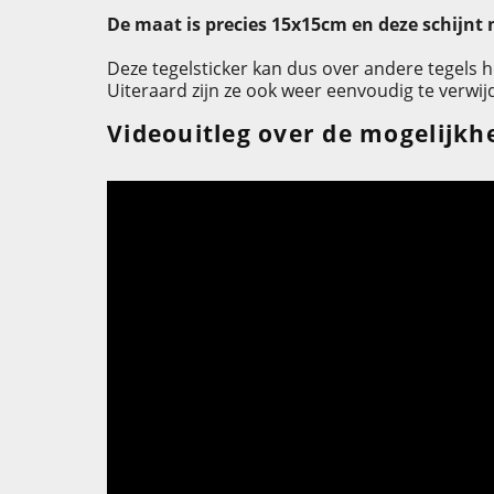
De maat is precies 15x15cm en deze schijnt 
Deze tegelsticker kan dus over andere tegels 
Uiteraard zijn ze ook weer eenvoudig te verwij
Videouitleg over de mogelijkhe