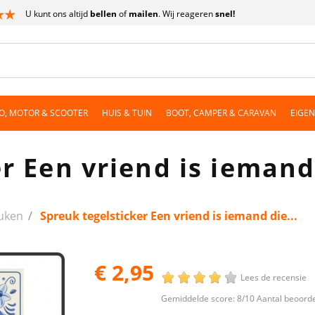
U kunt ons altijd
bellen
of
mailen
. Wij reageren
snel!
O, MOTOR & SCOOTER
HUIS & TUIN
BOOT, CAMPER & CARAVAN
EIGE
r Een vriend is iemand 
euken
Spreuk tegelsticker Een vriend is iemand die...
€ 2,95
Lees de recensie
Gemiddelde score:
8
/10 Aantal beoord