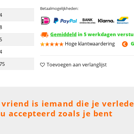
Betaalmogelijkheden:
4
8
Gemiddeld
in 5 werkdagen verst
5
Hoge klantwaardering
G
4
,75
Toevoegen aan verlanglijst
vriend is iemand die je verleden
u accepteerd zoals je bent