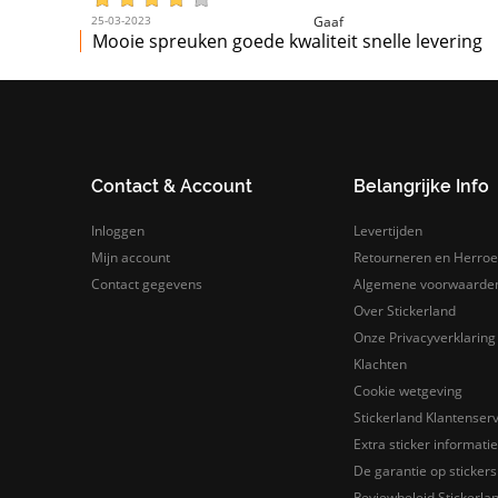
25-03-2023
Gaaf
Mooie spreuken goede kwaliteit snelle levering
Contact & Account
Belangrijke Info
Inloggen
Levertijden
Mijn account
Retourneren en Herroe
Contact gegevens
Algemene voorwaarde
Over Stickerland
Onze Privacyverklaring
Klachten
Cookie wetgeving
Stickerland Klantenserv
Extra sticker informatie
De garantie op stickers 
Reviewbeleid Stickerla