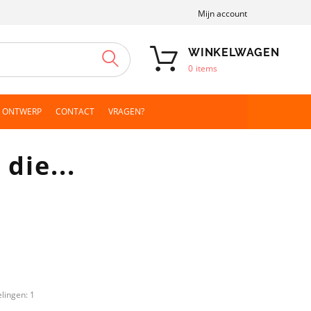
Mijn account
WINKELWAGEN
ZOEKEN
0
items
N ONTWERP
CONTACT
VRAGEN?
die...
elingen:
1