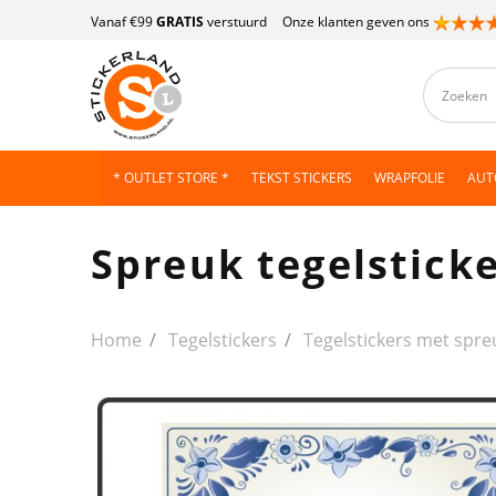
Vanaf €99
GRATIS
verstuurd
Onze klanten geven ons
* OUTLET STORE *
TEKST STICKERS
WRAPFOLIE
AUT
Spreuk tegelsticke
Home
Tegelstickers
Tegelstickers met spr