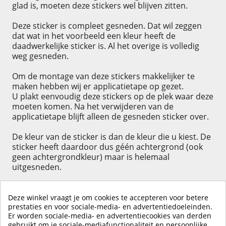
glad is, moeten deze stickers wel blijven zitten.
Deze sticker is compleet gesneden. Dat wil zeggen
dat wat in het voorbeeld een kleur heeft de
daadwerkelijke sticker is. Al het overige is volledig
weg gesneden.
Om de montage van deze stickers makkelijker te
maken hebben wij er applicatietape op gezet.
U plakt eenvoudig deze stickers op de plek waar deze
moeten komen. Na het verwijderen van de
applicatietape blijft alleen de gesneden sticker over.
De kleur van de sticker is dan de kleur die u kiest. De
sticker heeft daardoor dus géén achtergrond (ook
geen achtergrondkleur) maar is helemaal
uitgesneden.
Deze winkel vraagt je om cookies te accepteren voor betere
prestaties en voor sociale-media- en advertentiedoeleinden.
Er worden sociale-media- en advertentiecookies van derden
KLIK HIER OM EEN ​​RECENSIE ACHTER TE LATEN
gebruikt om je sociale-mediafunctionaliteit en persoonlijke