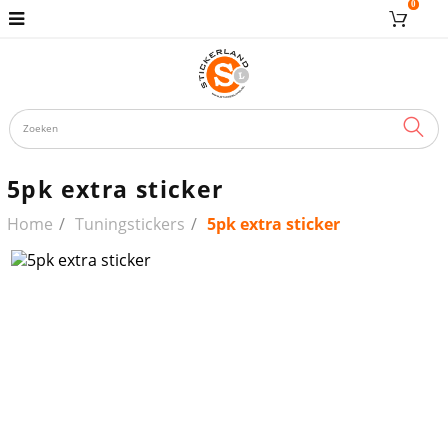
0
ZOE
5pk extra sticker
Home
Tuningstickers
5pk extra sticker