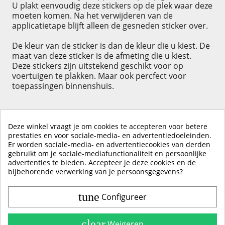
U plakt eenvoudig deze stickers op de plek waar deze
moeten komen. Na het verwijderen van de
applicatietape blijft alleen de gesneden sticker over.
De kleur van de sticker is dan de kleur die u kiest. De
maat van deze sticker is de afmeting die u kiest.
Deze stickers zijn uitstekend geschikt voor op
voertuigen te plakken. Maar ook percfect voor
toepassingen binnenshuis.
Deze winkel vraagt je om cookies te accepteren voor betere
prestaties en voor sociale-media- en advertentiedoeleinden.
Er worden sociale-media- en advertentiecookies van derden
KLIK HIER OM EEN ​​RECENSIE ACHTER TE LATEN
gebruikt om je sociale-mediafunctionaliteit en persoonlijke
advertenties te bieden. Accepteer je deze cookies en de
bijbehorende verwerking van je persoonsgegevens?
tune
Configureer
Contact & Account
Belangrijke Info
clear
Weigeren