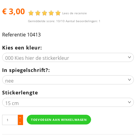
€ 3,00
Lees de recensie
Gemiddelde score:
10
/10 Aantal beoordelingen:
1
Referentie
10413
Kies een kleur:
In spiegelschrift?:
Stickerlengte
TOEVOEGEN AAN WINKELWAGEN