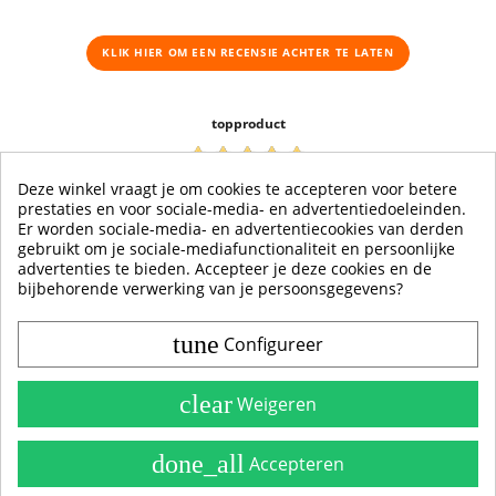
KLIK HIER OM EEN ​​RECENSIE ACHTER TE LATEN
topproduct
23-07-2021
Deze winkel vraagt je om cookies te accepteren voor betere
luc vaneeckhout
prestaties en voor sociale-media- en advertentiedoeleinden.
Er worden sociale-media- en advertentiecookies van derden
idem Dunlop en Koni
gebruikt om je sociale-mediafunctionaliteit en persoonlijke
advertenties te bieden. Accepteer je deze cookies en de
bijbehorende verwerking van je persoonsgegevens?
tune
Configureer
Contact & Account
Belangrijke Info
clear
Weigeren
Handleidingen
done_all
Accepteren
Alle Stickerkleuren