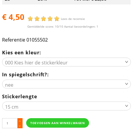
€ 4,50
Lees de recensie
Gemiddelde score:
10
/10 Aantal beoordelingen:
1
Referentie
01055502
Kies een kleur:
In spiegelschrift?:
Stickerlengte
TOEVOEGEN AAN WINKELWAGEN