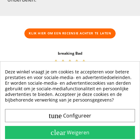
KLIK HIER OM EEN ​​RECENSIE ACHTER TE LATEN
breaking Bad
18-08-2021
Deze winkel vraagt je om cookies te accepteren voor betere
Jos Dik
prestaties en voor sociale-media- en advertentiedoeleinden.
Er worden sociale-media- en advertentiecookies van derden
snel geleverd en goede kwaliteit
gebruikt om je sociale-mediafunctionaliteit en persoonlijke
advertenties te bieden. Accepteer je deze cookies en de
bijbehorende verwerking van je persoonsgegevens?
tune
Configureer
Contact & Account
Belangrijke Info
clear
Weigeren