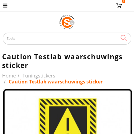
0
ZOE
Caution Testlab waarschuwings
sticker
Home
Tuningstickers
Caution Testlab waarschuwings sticker