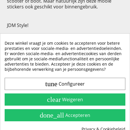
scooter of boot. Maar natuurlijk zijn deze mooie
stickers ook geschikt voor binnengebruik.
JDM Style!
Deze winkel vraagt je om cookies te accepteren voor betere
prestaties en voor sociale-media- en advertentiedoeleinden.
Er worden sociale-media- en advertentiecookies van derden
KLIK HIER OM EEN ​​RECENSIE ACHTER TE LATEN
gebruikt om je sociale-mediafunctionaliteit en persoonlijke
advertenties te bieden. Accepteer je deze cookies en de
bijbehorende verwerking van je persoonsgegevens?
tune
Configureer
Contact & Account
Belangrijke Info
clear
Weigeren
Handleidingen
done_all
Accepteren
Alle Stickerkleuren
Privacy & Cookiebeleid
Producten